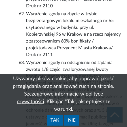
Druk nr 2110
Wyrażenie zgody na zbycie w trybie
bezprzetargowym lokalu mieszkalnego nr 65
usytuowanego w budynku przy ul.
Kobierzyńskiej 96 w Krakowie na rzecz najemcy
z zastosowaniem 60% bonifikaty /
projektodawca Prezydent Miasta Krakowa/
Druk nr 2111
Wyrażenie zgody na odstąpienie od żądania
zwrotu 1/8 części zwaloryzowanej kwoty
bonifikaty stanowiącej dług spadkowy
Używamy plików cookie, aby poprawić jakość
udzielonej na zakup udziału 5081/1106371
przeglądania oraz analizować ruch na stronie.
części w gruncie związanego z lokalem
Szczegółowe informacje w
polityce
mieszkalnym nr [wyłączenie jawności w zakresie
prywatności
. Klikając "Tak", akceptujesz te
danych osobowych; na podstawie przepisów o
warunki.
ochronie danych osobowych oraz art. 5 ust. 2
ustawy o dostępie do informacji publicznej;
TAK
NIE
jawność wyłączyła Magdalena Ulfig-Jawgiel