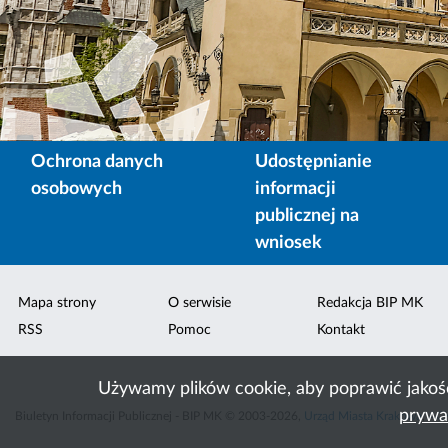
Ochrona danych
Udostępnianie
osobowych
informacji
publicznej na
wniosek
Mapa strony
O serwisie
Redakcja BIP MK
RSS
Pomoc
Kontakt
Używamy plików cookie, aby poprawić jakoś
prywa
Biuletyn Informacji Publicznej - BIP MK © 2003-2026,
Urząd Miasta Krakowa
,
ACK