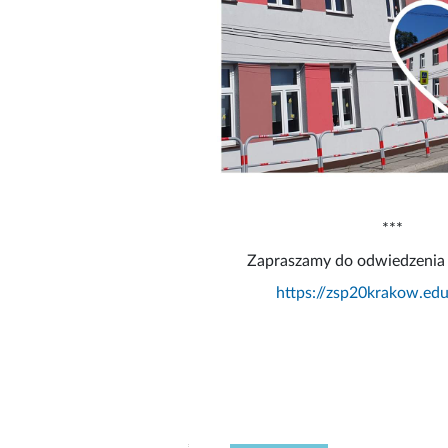
***
Zapraszamy do odwiedzeni
https://zsp20krakow.ed