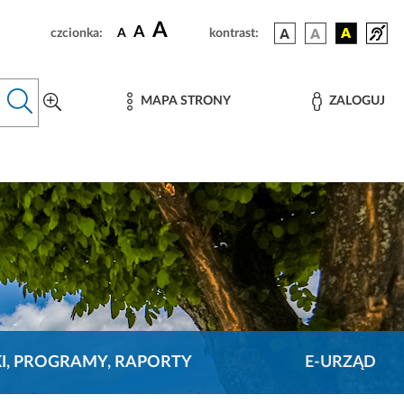
A
A
czcionka:
A
kontrast:
MAPA STRONY
ZALOGUJ
KI, PROGRAMY, RAPORTY
E-URZĄD