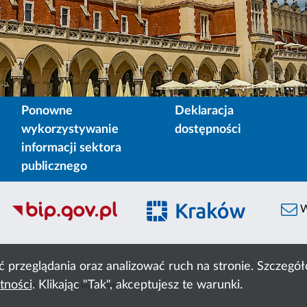
Ponowne
Deklaracja
wykorzystywanie
dostępności
informacji sektora
publicznego
W
ć przeglądania oraz analizować ruch na stronie. Szczeg
tności
. Klikając "Tak", akceptujesz te warunki.
 Cyfronet AGH
liczba wyświetleń:
8790