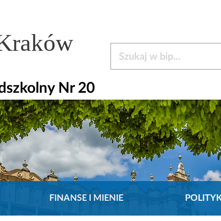
 Kraków
Szukaj w bip
dszkolny Nr 20
FINANSE I MIENIE
POLITY