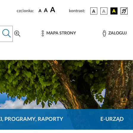
A
A
czcionka:
A
kontrast:
MAPA STRONY
ZALOGUJ
KI, PROGRAMY, RAPORTY
E-URZĄD