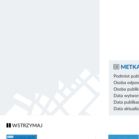
METKA
Podmiot publ
Osoba odpowi
Osoba publik
Data wytworz
Data publikac
Data aktualiza
WSTRZYMAJ