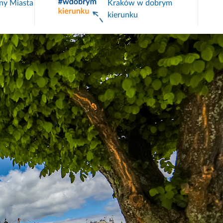
ny Miasta
Kraków w dobrym
kierunku