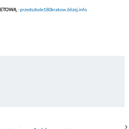
NETOWĄ
:
przedszkole180krakow.blizej.info