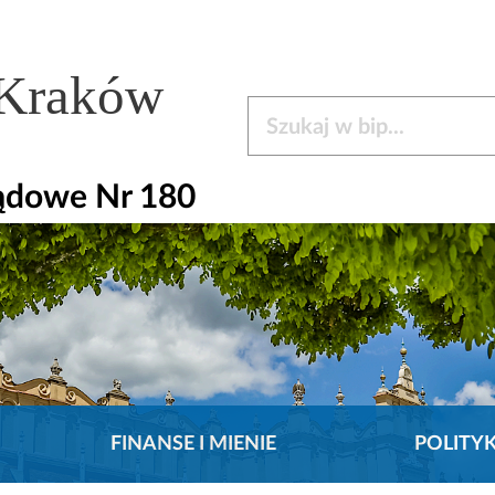
 Kraków
Szukaj w bip
ądowe Nr 180
FINANSE I MIENIE
POLITY