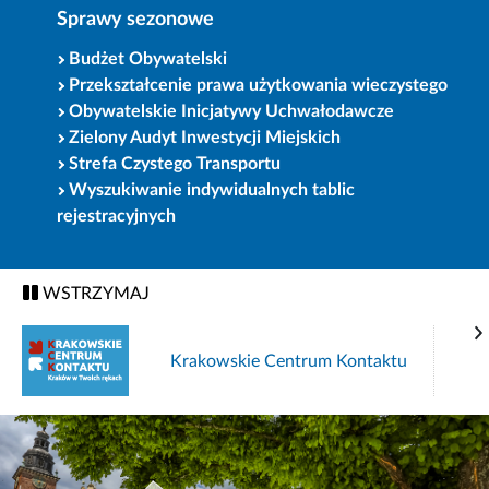
Sprawy sezonowe
Budżet Obywatelski
Przekształcenie prawa użytkowania wieczystego
Obywatelskie Inicjatywy Uchwałodawcze
Zielony Audyt Inwestycji Miejskich
Strefa Czystego Transportu
Wyszukiwanie indywidualnych tablic
rejestracyjnych
WSTRZYMAJ
Krakowskie Centrum Kontaktu