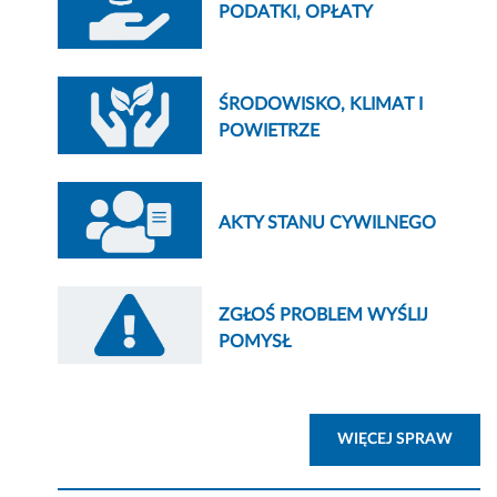
PODATKI, OPŁATY
ŚRODOWISKO, KLIMAT I
POWIETRZE
AKTY STANU CYWILNEGO
ZGŁOŚ PROBLEM WYŚLIJ
POMYSŁ
ZOBA
WIĘCEJ SPRAW