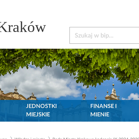
 Kraków
Szukaj w bip
JEDNOSTKI
FINANSE I
MIEJSKIE
MIENIE