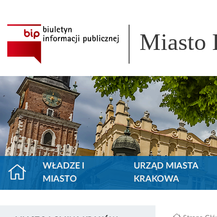
Miasto
WŁADZE I
URZĄD MIASTA
MIASTO
KRAKOWA