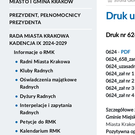
Strona Gł
MIASTO I GMINA KRAKÓW
Druk u
PREZYDENT, PEŁNOMOCNICY
PREZYDENTA
Druk nr 6
RADA MIASTA KRAKOWA
KADENCJA IX 2024-2029
0624
-
PDF
Informacje o RMK
0624_658_za
Radni Miasta Krakowa
0624_uzasadn
Kluby Radnych
0624_zał nr 1
Oświadczenia majątkowe
0624_zał nr 2
Radnych
0624_zał nr 3
0624_zał nr 4
Dyżury Radnych
Interpelacje i zapytania
Szczegółowe z
Radnych
Gminie Miejs
Petycje do RMK
Miasta Krakow
Kalendarium RMK
Pozytywna op