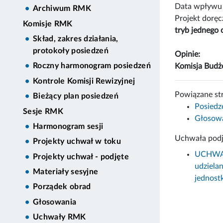
Data wpływu 
Archiwum RMK
Projekt dorę
Komisje RMK
tryb jednego 
Skład, zakres działania,
protokoły posiedzeń
Opinie:
Roczny harmonogram posiedzeń
Komisja Budż
Kontrole Komisji Rewizyjnej
Powiązane st
Bieżący plan posiedzeń
Posiedz
Sesje RMK
Głosowa
Harmonogram sesji
Uchwała podj
Projekty uchwał w toku
UCHWAŁA
Projekty uchwał - podjęte
udziela
Materiały sesyjne
jednost
Porządek obrad
Głosowania
Uchwały RMK