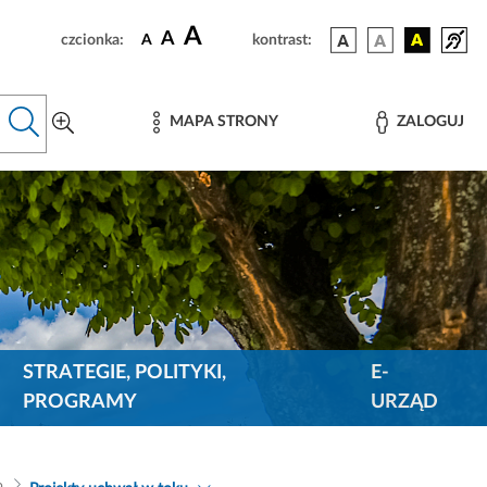
A
A
czcionka:
A
kontrast:
MAPA STRONY
ZALOGUJ
STRATEGIE, POLITYKI,
E-
PROGRAMY
URZĄD