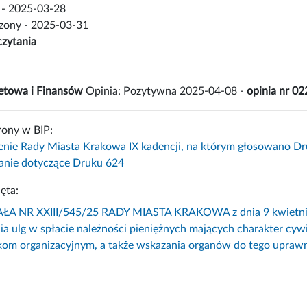
- 2025-03-28
czony - 2025-03-31
czytania
etowa i Finansów
Opinia: Pozytywna 2025-04-08 -
opinia nr 0
rony w BIP:
enie Rady Miasta Krakowa IX kadencji, na którym głosowano Dr
nie dotyczące Druku 624
ęta:
 NR XXIII/545/25 RADY MIASTA KRAKOWA z dnia 9 kwietnia 20
nia ulg w spłacie należności pieniężnych mających charakter cy
kom organizacyjnym, a także wskazania organów do tego upraw