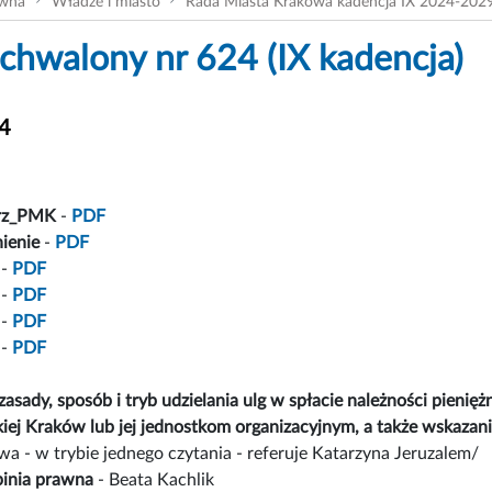
ówna
Władze i miasto
Rada Miasta Krakowa kadencja IX 2024-202
chwalony nr 624 (IX kadencja)
24
rz_PMK
-
PDF
ienie
-
PDF
-
PDF
-
PDF
-
PDF
-
PDF
asady, sposób i tryb udzielania ulg w spłacie należności pien
kiej Kraków lub jej jednostkom organizacyjnym, a także wskaz
a - w trybie jednego czytania - referuje Katarzyna Jeruzalem/
inia prawna
- Beata Kachlik