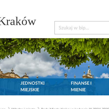
 Kraków
Szukaj w bip
JEDNOSTKI
FINANSE I
MIEJSKIE
MIENIE