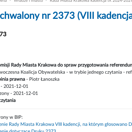
ówna
Władze i miasto
Rada Miasta Krakowa kadencja IX 2024-202
chwalony nr 2373 (VIII kadencja
373
misji Rady Miasta Krakowa do spraw przygotowania referendu
oczesna Koalicja Obywatelska - w trybie jednego czytania - re
inia prawna
- Piotr Łanoszka
- 2021-12-01
czony - 2021-12-01
czytania
rony w BIP:
enie Rady Miasta Krakowa VIII kadencji, na którym głosowano 
nie dotyczące Druku 2373