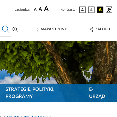
A
A
czcionka:
A
kontrast:
MAPA STRONY
ZALOGUJ
STRATEGIE, POLITYKI,
E-
PROGRAMY
URZĄD