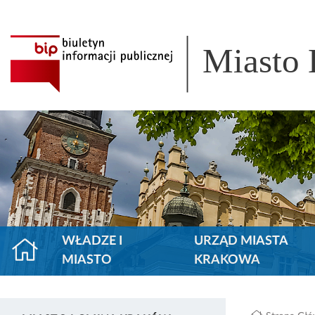
Miasto
WŁADZE I
URZĄD MIASTA
MIASTO
KRAKOWA