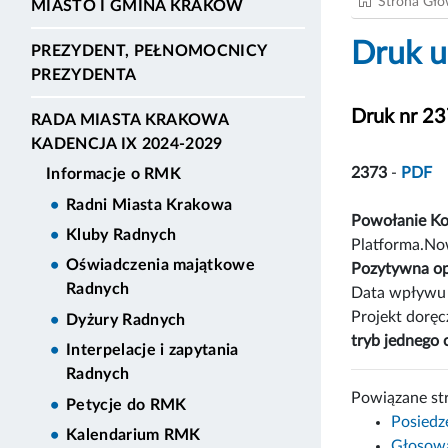
Strona Gł
MIASTO I GMINA KRAKÓW
Druk u
PREZYDENT, PEŁNOMOCNICY
PREZYDENTA
Druk nr 2
RADA MIASTA KRAKOWA
KADENCJA IX 2024-2029
2373
-
PDF
Informacje o RMK
Radni Miasta Krakowa
Powołanie Ko
Kluby Radnych
Platforma.Now
Oświadczenia majątkowe
Pozytywna op
Radnych
Data wpływu 
Projekt dorę
Dyżury Radnych
tryb jednego 
Interpelacje i zapytania
Radnych
Powiązane st
Petycje do RMK
Posiedz
Kalendarium RMK
Głosowa