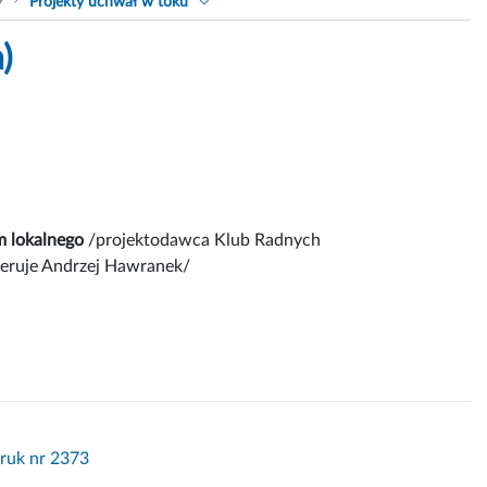
9
Projekty uchwał w toku
)
m lokalnego
/projektodawca Klub Radnych
feruje Andrzej Hawranek/
Druk nr 2373