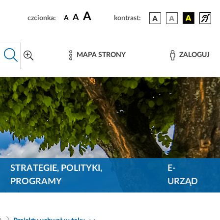
A
A
czcionka:
A
kontrast:
MAPA STRONY
ZALOGUJ
STRATEGIE, POLITYKI,
E-
PROGRAMY
URZĄD