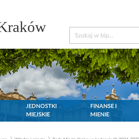
 Kraków
Szukaj w bip
JEDNOSTKI
FINANSE I
MIEJSKIE
MIENIE