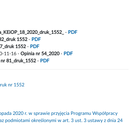
a_KEiOP_18_2020_druk_1552_
-
PDF
 32_druk 1552
-
PDF
77_druk 1552
-
PDF
0-11-16 -
Opinia nr 54_2020
-
PDF
a nr 81_druk_1552
-
PDF
Druk nr 1552
da 2020 r. w sprawie przyjęcia Programu Współpracy
z podmiotami określonymi w art. 3 ust. 3 ustawy z dnia 24