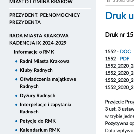
Strona Gł
MIASTO I GMINA KRAKÓW
Druk u
PREZYDENT, PEŁNOMOCNICY
PREZYDENTA
Druk nr 1
RADA MIASTA KRAKOWA
KADENCJA IX 2024-2029
1552
-
DOC
Informacje o RMK
1552
-
PDF
Radni Miasta Krakowa
1552_2020_2
Kluby Radnych
1552_2020_2
Oświadczenia majątkowe
1552_2020_2
Radnych
1552_2020_2
Dyżury Radnych
Przyjęcie Pr
Interpelacje i zapytania
3 ust. 3 usta
Radnych
w trybie jedn
Petycje do RMK
Pozytywna op
Kalendarium RMK
Data wpływu 