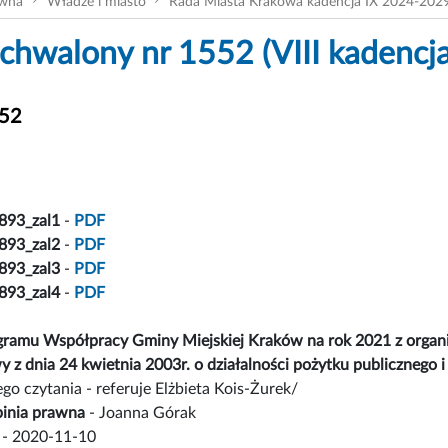
ówna
Władze i miasto
Rada Miasta Krakowa kadencja IX 2024-202
chwalony nr 1552 (VIII kadencja
552
893_zal1
-
PDF
893_zal2
-
PDF
893_zal3
-
PDF
893_zal4
-
PDF
ogramu Współpracy Gminy Miejskiej Kraków na rok 2021 z organ
wy z dnia 24 kwietnia 2003r. o działalności pożytku publicznego 
ego czytania - referuje Elżbieta Kois-Żurek/
inia prawna
- Joanna Górak
- 2020-11-10