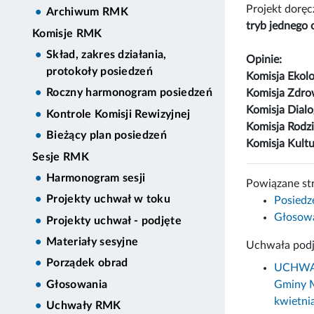
Projekt dorę
Archiwum RMK
tryb jednego 
Komisje RMK
Skład, zakres działania,
Opinie:
protokoły posiedzeń
Komisja Ekolo
Roczny harmonogram posiedzeń
Komisja Zdro
Komisja Dial
Kontrole Komisji Rewizyjnej
Komisja Rodzi
Bieżący plan posiedzeń
Komisja Kult
Sesje RMK
Harmonogram sesji
Powiązane st
Projekty uchwał w toku
Posiedz
Głosowa
Projekty uchwał - podjęte
Materiały sesyjne
Uchwała podj
Porządek obrad
UCHWAŁA
Gminy M
Głosowania
kwietnia
Uchwały RMK