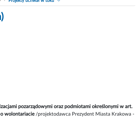
9
Projekty uchwał w toku
)
izacjami pozarządowymi oraz podmiotami określonymi w art.
i o wolontariacie
/projektodawca Prezydent Miasta Krakowa -