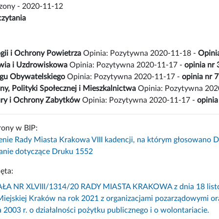
czony - 2020-11-12
czytania
gii i Ochrony Powietrza
Opinia: Pozytywna 2020-11-18 -
Opini
wia i Uzdrowiskowa
Opinia: Pozytywna 2020-11-17 -
opinia nr
ogu Obywatelskiego
Opinia: Pozytywna 2020-11-17 -
opinia nr 
ny, Polityki Społecznej i Mieszkalnictwa
Opinia: Pozytywna 202
ury i Ochrony Zabytków
Opinia: Pozytywna 2020-11-17 -
opini
rony w BIP:
enie Rady Miasta Krakowa VIII kadencji, na którym głosowano 
nie dotyczące Druku 1552
ęta:
 NR XLVIII/1314/20 RADY MIASTA KRAKOWA z dnia 18 listopa
iejskiej Kraków na rok 2021 z organizacjami pozarządowymi ora
 2003 r. o działalności pożytku publicznego i o wolontariacie.