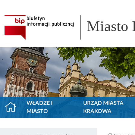
Miasto
WŁADZE I
URZĄD MIASTA
MIASTO
KRAKOWA