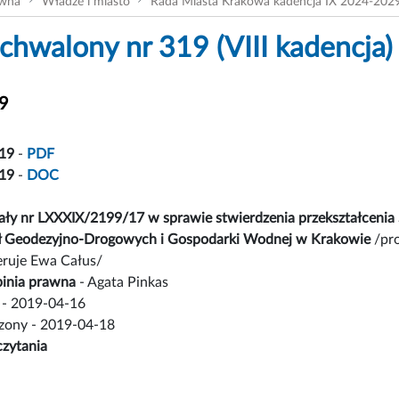
ówna
Władze i miasto
Rada Miasta Krakowa kadencja IX 2024-202
chwalony nr 319 (VIII kadencja)
19
19
-
PDF
19
-
DOC
y nr LXXXIX/2199/17 w sprawie stwierdzenia przekształcenia S
ł Geodezyjno-Drogowych i Gospodarki Wodnej w Krakowie
/pro
feruje Ewa Całus/
inia prawna
- Agata Pinkas
- 2019-04-16
czony - 2019-04-18
czytania