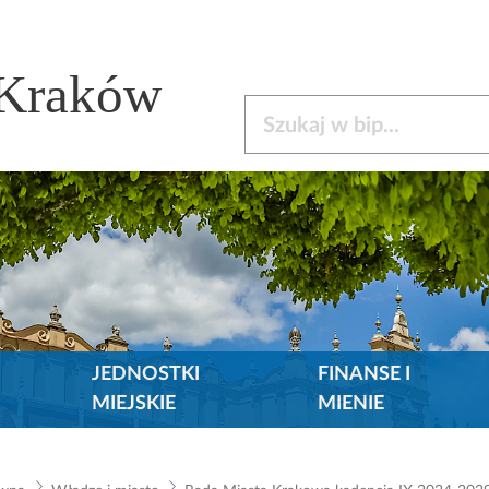
 Kraków
Szukaj w bip
JEDNOSTKI
FINANSE I
MIEJSKIE
MIENIE