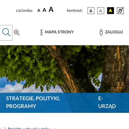
A
A
czcionka:
A
kontrast:
MAPA STRONY
ZALOGUJ
STRATEGIE, POLITYKI,
E-
PROGRAMY
URZĄD