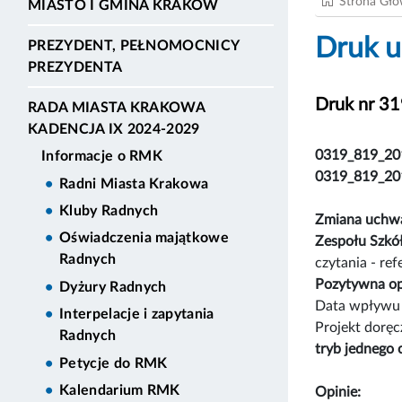
Strona Gł
MIASTO I GMINA KRAKÓW
Druk u
PREZYDENT, PEŁNOMOCNICY
PREZYDENTA
Druk nr 3
RADA MIASTA KRAKOWA
KADENCJA IX 2024-2029
0319_819_20
Informacje o RMK
0319_819_20
Radni Miasta Krakowa
Kluby Radnych
Zmiana uchwał
Oświadczenia majątkowe
Zespołu Szkó
Radnych
czytania - re
Pozytywna op
Dyżury Radnych
Data wpływu 
Interpelacje i zapytania
Projekt dorę
Radnych
tryb jednego 
Petycje do RMK
Kalendarium RMK
Opinie: