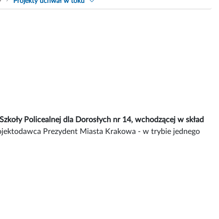
9
Projekty uchwał w toku
zkoły Policealnej dla Dorosłych nr 14, wchodzącej w skład
jektodawca Prezydent Miasta Krakowa - w trybie jednego