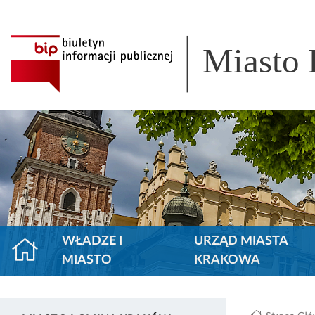
Miasto
WŁADZE I
URZĄD MIASTA
MIASTO
KRAKOWA