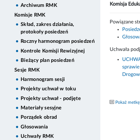
Komisja Eduka
Archiwum RMK
Komisje RMK
Powiązane st
Skład, zakres działania,
Posiedz
protokoły posiedzeń
Głosowa
Roczny harmonogram posiedzeń
Uchwała podj
Kontrole Komisji Rewizyjnej
UCHWAŁ
Bieżący plan posiedzeń
sprawie
Sesje RMK
Drogowy
Harmonogram sesji
Projekty uchwał w toku
Projekty uchwał - podjęte
Pokaż metkę
Materiały sesyjne
Porządek obrad
Głosowania
Uchwały RMK