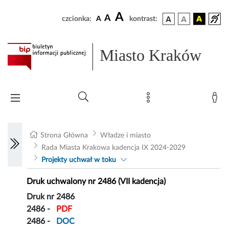
A
A
czcionka:
A
kontrast:
Miasto Kraków
Strona Główna
Władze i miasto
Rada Miasta Krakowa kadencja IX 2024-2029
Projekty uchwał w toku
Druk uchwalony nr 2486 (VII kadencja)
Druk nr 2486
2486 -
PDF
2486 -
DOC