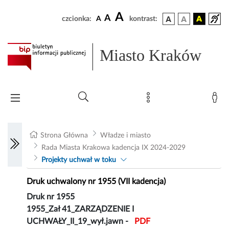
A
A
czcionka:
A
kontrast:
Miasto Kraków
Strona Główna
Władze i miasto
Rada Miasta Krakowa kadencja IX 2024-2029
Projekty uchwał w toku
Druk uchwalony nr 1955 (VII kadencja)
Druk nr 1955
1955_Zał 41_ZARZĄDZENIE I
UCHWAŁY_II_19_wył.jawn -
PDF