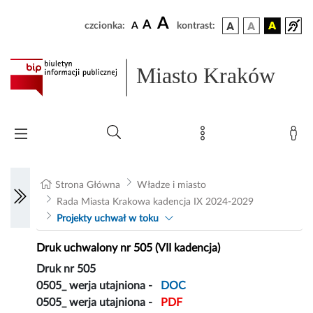
A
A
czcionka:
A
kontrast:
Miasto Kraków
Strona Główna
Władze i miasto
Rada Miasta Krakowa kadencja IX 2024-2029
Projekty uchwał w toku
Druk uchwalony nr 505 (VII kadencja)
Druk nr 505
0505_ werja utajniona -
DOC
0505_ werja utajniona -
PDF