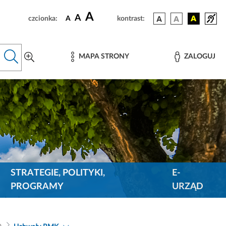
A
A
czcionka:
A
kontrast:
MAPA STRONY
ZALOGUJ
STRATEGIE, POLITYKI,
E-
PROGRAMY
URZĄD