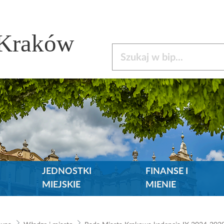
 Kraków
Szukaj w bip
JEDNOSTKI
FINANSE I
MIEJSKIE
MIENIE