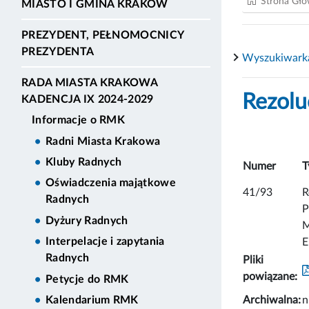
Strona Gł
MIASTO I GMINA KRAKÓW
PREZYDENT, PEŁNOMOCNICY
PREZYDENTA
Wyszukiwark
RADA MIASTA KRAKOWA
Rezolu
KADENCJA IX 2024-2029
Informacje o RMK
Radni Miasta Krakowa
Kluby Radnych
Numer
T
Oświadczenia majątkowe
41/93
R
Radnych
P
Dyżury Radnych
M
Interpelacje i zapytania
E
Radnych
Pliki
powiązane:
Petycje do RMK
Archiwalna:
n
Kalendarium RMK