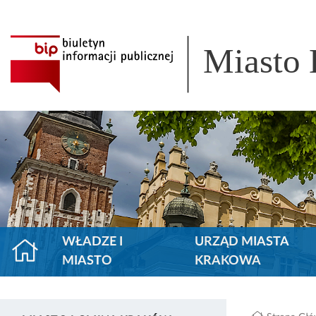
Miasto
WŁADZE I
URZĄD MIASTA
MIASTO
KRAKOWA