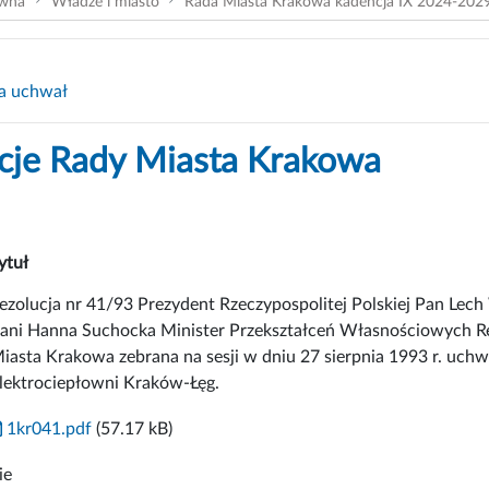
ówna
Władze i miasto
Rada Miasta Krakowa kadencja IX 2024-202
a uchwał
cje Rady Miasta Krakowa
ytuł
ezolucja nr 41/93 Prezydent Rzeczypospolitej Polskiej Pan Lech
ani Hanna Suchocka Minister Przekształceń Własnościowych Re
iasta Krakowa zebrana na sesji w dniu 27 sierpnia 1993 r. uc
lektrociepłowni Kraków-Łęg.
1kr041.pdf
(57.17 kB)
ie