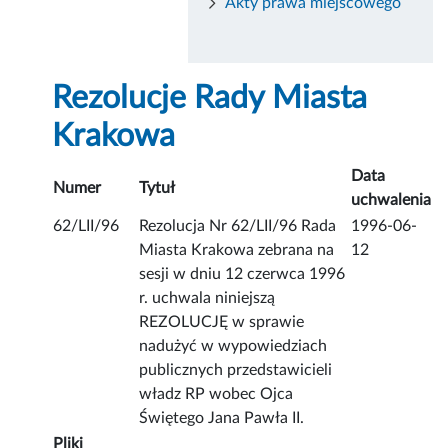
Akty prawa miejscowego
Rezolucje Rady Miasta
Krakowa
Data
Numer
Tytuł
uchwalenia
62/LII/96
Rezolucja Nr 62/LII/96 Rada
1996-06-
Miasta Krakowa zebrana na
12
sesji w dniu 12 czerwca 1996
r. uchwala niniejszą
REZOLUCJĘ w sprawie
nadużyć w wypowiedziach
publicznych przedstawicieli
władz RP wobec Ojca
Świętego Jana Pawła II.
Pliki