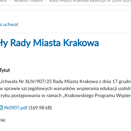
ówna
Władze i miasto
Rada Miasta Krakowa kadencja IX 2024-202
a uchwał
y Rady Miasta Krakowa
Tytuł
Uchwała Nr XLIV/907/25 Rady Miasta Krakowa z dnia 17 grudni
w sprawie szczegółowych warunków wspierania edukacji uzdolni
trybu postępowania w ramach „Krakowskiego Programu Wspier
9k0907.pdf
(169.98 kB)
nie