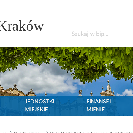
 Kraków
Szukaj w bip
JEDNOSTKI
FINANSE I
MIEJSKIE
MIENIE