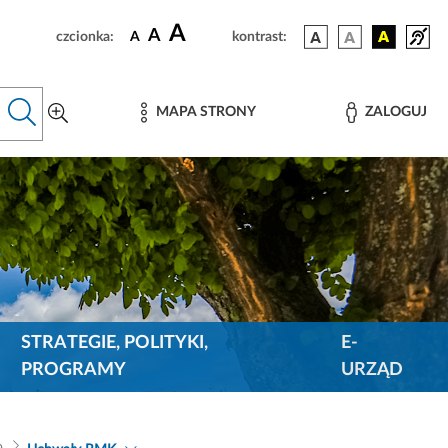
A
A
czcionka:
A
kontrast:
MAPA STRONY
ZALOGUJ
STRATEGIE, POLITYKI,
E-
PROGRAMY
URZĄD