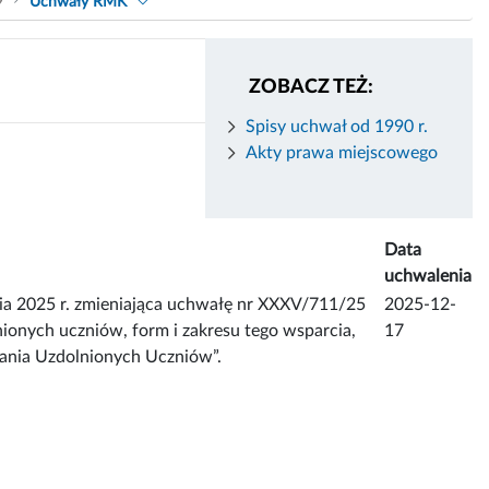
9
Uchwały RMK
ZOBACZ TEŻ:
Spisy uchwał od 1990 r.
Akty prawa miejscowego
Data
uchwalenia
a 2025 r. zmieniająca uchwałę nr XXXV/711/25
2025-12-
onych uczniów, form i zakresu tego wsparcia,
17
ania Uzdolnionych Uczniów”.