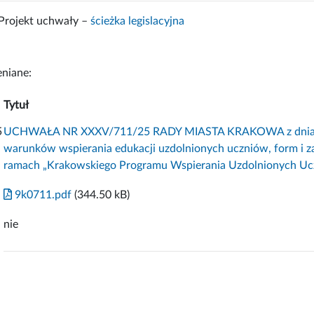
Projekt uchwały –
ścieżka legislacyjna
niane:
Tytuł
5
UCHWAŁA NR XXXV/711/25 RADY MIASTA KRAKOWA z dnia 27 
warunków wspierania edukacji uzdolnionych uczniów, form i z
ramach „Krakowskiego Programu Wspierania Uzdolnionych Uc
9k0711.pdf
(344.50 kB)
nie