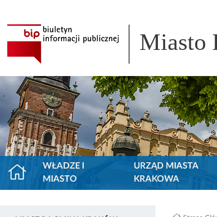
Miasto
WŁADZE I
URZĄD MIASTA
MIASTO
KRAKOWA