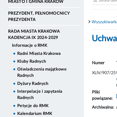
Strona Gł
MIASTO I GMINA KRAKÓW
PREZYDENT, PEŁNOMOCNICY
PREZYDENTA
Wyszukiwark
RADA MIASTA KRAKOWA
Uchwał
KADENCJA IX 2024-2029
Informacje o RMK
Radni Miasta Krakowa
Kluby Radnych
Numer
Oświadczenia majątkowe
XLIV/907/25
Radnych
Dyżury Radnych
Interpelacje i zapytania
Pliki
Radnych
powiązane:
Petycje do RMK
Archiwalna:
Kalendarium RMK