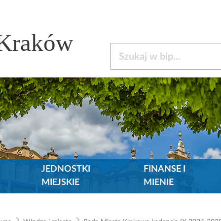
 Kraków
Szukaj w bip
JEDNOSTKI
FINANSE I
MIEJSKIE
MIENIE