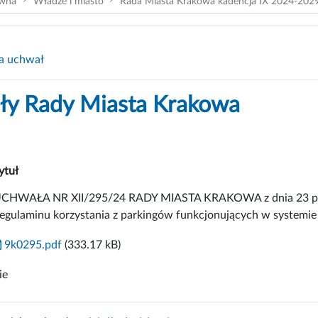
ówna
Władze i miasto
Rada Miasta Krakowa kadencja IX 2024-202
a uchwał
y Rady Miasta Krakowa
ytuł
CHWAŁA NR XII/295/24 RADY MIASTA KRAKOWA z dnia 23 paźdz
egulaminu korzystania z parkingów funkcjonujących w systemie 
9k0295.pdf
(333.17 kB)
ie