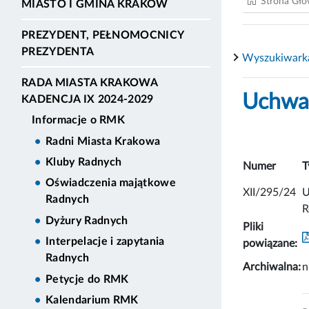
Strona Gł
MIASTO I GMINA KRAKÓW
PREZYDENT, PEŁNOMOCNICY
PREZYDENTA
Wyszukiwark
RADA MIASTA KRAKOWA
Uchwał
KADENCJA IX 2024-2029
Informacje o RMK
Radni Miasta Krakowa
Kluby Radnych
Numer
T
Oświadczenia majątkowe
XII/295/24
U
Radnych
R
Dyżury Radnych
Pliki
Interpelacje i zapytania
powiązane:
Radnych
Archiwalna:
n
Petycje do RMK
Kalendarium RMK