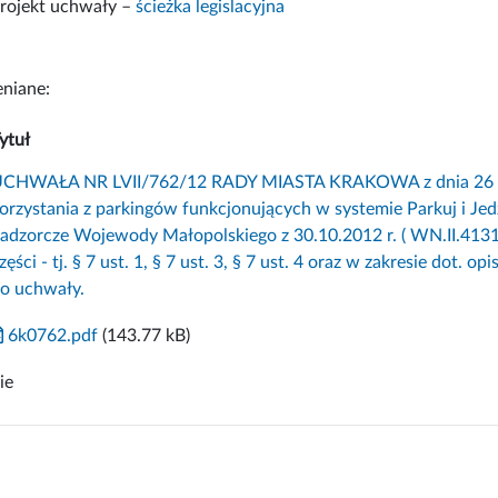
rojekt uchwały –
ścieżka legislacyjna
niane:
ytuł
CHWAŁA NR LVII/762/12 RADY MIASTA KRAKOWA z dnia 26 wrz
orzystania z parkingów funkcjonujących w systemie Parkuj i Je
adzorcze Wojewody Małopolskiego z 30.10.2012 r. ( WN.II.413
zęści - tj. § 7 ust. 1, § 7 ust. 3, § 7 ust. 4 oraz w zakresie dot. 
o uchwały.
6k0762.pdf
(143.77 kB)
ie