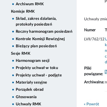
P
Archiwum RMK
Komisje RMK
Skład, zakres działania,
Uchwały zmie
protokoły posiedzeń
Numer
T
Roczny harmonogram posiedzeń
Kontrole Komisji Rewizyjnej
LVII/762/12
U
k
Bieżący plan posiedzeń
n
Sesje RMK
c
Harmonogram sesji
d
Projekty uchwał w toku
Pliki
powiązane:
Projekty uchwał - podjęte
Archiwalna:
n
Materiały sesyjne
Porządek obrad
Głosowania
« Powrót
Uchwały RMK