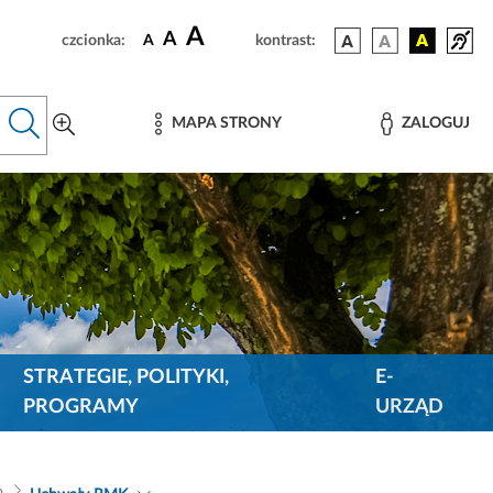
A
A
czcionka:
A
kontrast:
MAPA STRONY
ZALOGUJ
STRATEGIE, POLITYKI,
E-
PROGRAMY
URZĄD