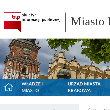
Miasto
WŁADZE I
URZĄD MIASTA
MIASTO
KRAKOWA