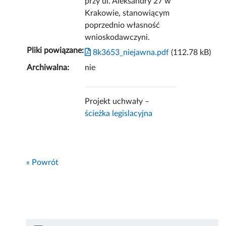
przy ul. Aleksandry 27 w
Krakowie, stanowiącym
poprzednio własność
wnioskodawczyni.
Pliki powiązane:
8k3653_niejawna.pdf
(112.78 kB)
Archiwalna:
nie
Projekt uchwały –
ścieżka legislacyjna
« Powrót