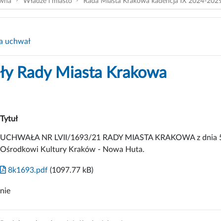
ówna
Władze i miasto
Rada Miasta Krakowa kadencja IX 2024-202
a uchwał
y Rady Miasta Krakowa
Tytuł
UCHWAŁA NR LVII/1693/21 RADY MIASTA KRAKOWA z dnia 5 ma
Ośrodkowi Kultury Kraków - Nowa Huta.
8k1693.pdf
(1097.77 kB)
nie