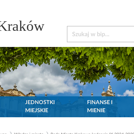
 Kraków
Szukaj w bip
JEDNOSTKI
FINANSE I
MIEJSKIE
MIENIE