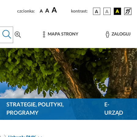
A
A
czcionka:
A
kontrast:
MAPA STRONY
ZALOGUJ
STRATEGIE, POLITYKI,
E-
PROGRAMY
URZĄD