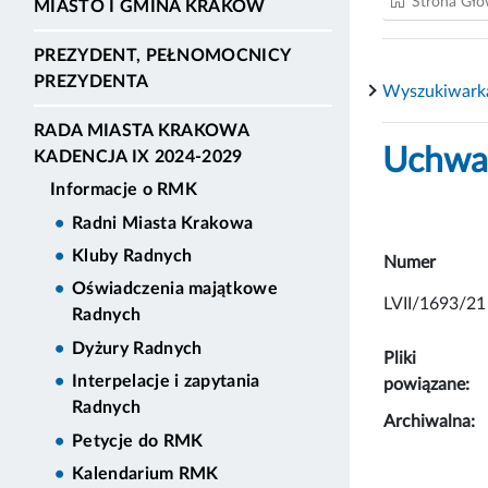
Strona Gł
MIASTO I GMINA KRAKÓW
PREZYDENT, PEŁNOMOCNICY
PREZYDENTA
Wyszukiwark
RADA MIASTA KRAKOWA
Uchwał
KADENCJA IX 2024-2029
Informacje o RMK
Radni Miasta Krakowa
Kluby Radnych
Numer
Oświadczenia majątkowe
LVII/1693/21
Radnych
Dyżury Radnych
Pliki
Interpelacje i zapytania
powiązane:
Radnych
Archiwalna:
Petycje do RMK
Kalendarium RMK