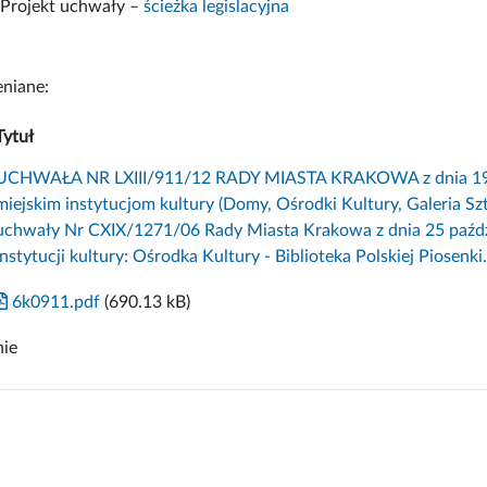
Projekt uchwały –
ścieżka legislacyjna
niane:
Tytuł
UCHWAŁA NR LXIII/911/12 RADY MIASTA KRAKOWA z dnia 19 gr
miejskim instytucjom kultury (Domy, Ośrodki Kultury, Galeria Sz
uchwały Nr CXIX/1271/06 Rady Miasta Krakowa z dnia 25 paździ
instytucji kultury: Ośrodka Kultury - Biblioteka Polskiej Piosenki.
6k0911.pdf
(690.13 kB)
nie