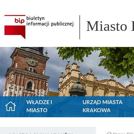
Miasto
WŁADZE I
URZĄD MIASTA
MIASTO
KRAKOWA