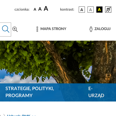
A
A
czcionka:
A
kontrast:
MAPA STRONY
ZALOGUJ
STRATEGIE, POLITYKI,
E-
PROGRAMY
URZĄD