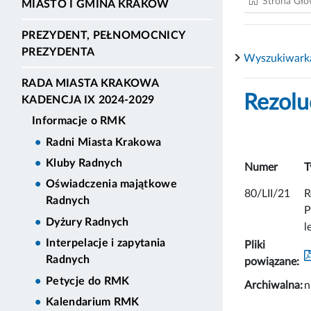
Strona Gł
MIASTO I GMINA KRAKÓW
PREZYDENT, PEŁNOMOCNICY
PREZYDENTA
Wyszukiwark
RADA MIASTA KRAKOWA
Rezolu
KADENCJA IX 2024-2029
Informacje o RMK
Radni Miasta Krakowa
Kluby Radnych
Numer
T
Oświadczenia majątkowe
80/LII/21
R
Radnych
P
Dyżury Radnych
l
Interpelacje i zapytania
Pliki
Radnych
powiązane:
Petycje do RMK
Archiwalna:
n
Kalendarium RMK