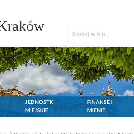
 Kraków
Szukaj w bip
JEDNOSTKI
FINANSE I
MIEJSKIE
MIENIE