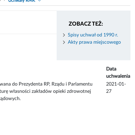
9
Uchwały RMK
ZOBACZ TEŻ:
Spisy uchwał od 1990 r.
Akty prawa miejscowego
Data
uchwalenia
wana do Prezydenta RP, Rządu i Parlamentu
2021-01-
turę własności zakładów opieki zdrowotnej
27
rządowych.