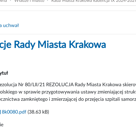
ówna
Władze i miasto
Rada Miasta Krakowa kadencja IX 2024-202
a uchwał
cje Rady Miasta Krakowa
ytuł
ezolucja Nr 80/LII/21 REZOLUCJA Rady Miasta Krakowa skiero
olskiego w sprawie przygotowywania ustawy zmieniającej struk
ecznictwa zamkniętego i zmierzającej do przejęcia szpitali samo
8k0080.pdf
(38.63 kB)
ie