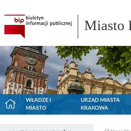
Miasto
WŁADZE I
URZĄD MIASTA
MIASTO
KRAKOWA