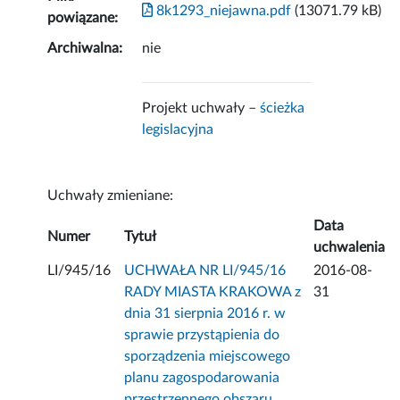
8k1293_niejawna.pdf
(13071.79 kB)
powiązane:
Archiwalna:
nie
Projekt uchwały –
ścieżka
legislacyjna
Uchwały zmieniane:
Data
Numer
Tytuł
uchwalenia
LI/945/16
UCHWAŁA NR LI/945/16
2016-08-
RADY MIASTA KRAKOWA z
31
dnia 31 sierpnia 2016 r. w
sprawie przystąpienia do
sporządzenia miejscowego
planu zagospodarowania
przestrzennego obszaru