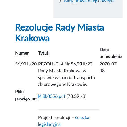
Akty prawa miejscowego
Rezolucje Rady Miasta
Krakowa
Data
Numer
Tytuł
uchwalenia
56/XLII/20
REZOLUCJA Nr 56/XLII/20
2020-07-
Rady Miasta Krakowa w
08
sprawie wsparcia transportu
zbiorowego w Krakowie.
Pliki
8k0056.pdf
(73.39 kB)
powiązane:
Projekt rezolucji –
ścieżka
legislacyjna