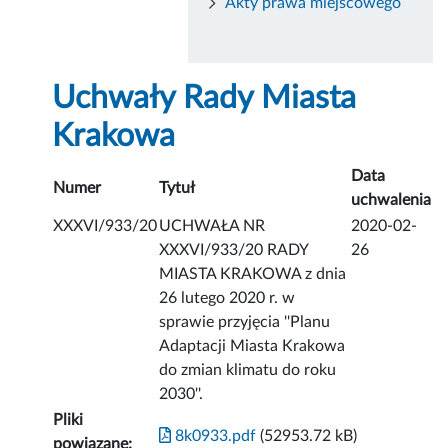
Akty prawa miejscowego
Uchwały Rady Miasta
Krakowa
Data
Numer
Tytuł
uchwalenia
XXXVI/933/20
UCHWAŁA NR
2020-02-
XXXVI/933/20 RADY
26
MIASTA KRAKOWA z dnia
26 lutego 2020 r. w
sprawie przyjęcia ''Planu
Adaptacji Miasta Krakowa
do zmian klimatu do roku
2030''.
Pliki
8k0933.pdf
(52953.72 kB)
powiązane: