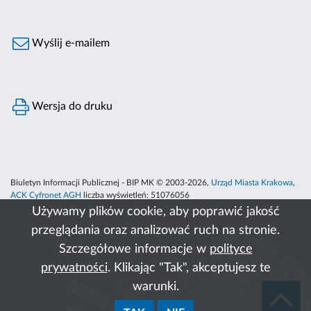
Wyślij e-mailem
Wersja do druku
Biuletyn Informacji Publicznej - BIP MK © 2003-2026,
Urząd Miasta Krakowa
,
ACK Cyfronet AGH
liczba wyświetleń:
51076056
Używamy plików cookie, aby poprawić jakość
przeglądania oraz analizować ruch na stronie.
Szczegółowe informacje w
polityce
prywatności
. Klikając "Tak", akceptujesz te
warunki.