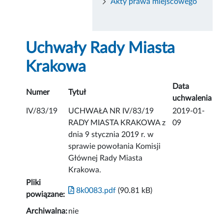
Akty prawa miejscowego
Uchwały Rady Miasta
Krakowa
Data
Numer
Tytuł
uchwalenia
IV/83/19
UCHWAŁA NR IV/83/19
2019-01-
RADY MIASTA KRAKOWA z
09
dnia 9 stycznia 2019 r. w
sprawie powołania Komisji
Głównej Rady Miasta
Krakowa.
Pliki
8k0083.pdf
(90.81 kB)
powiązane:
Archiwalna:
nie