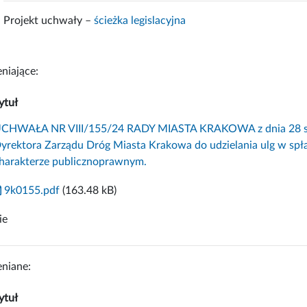
Projekt uchwały –
ścieżka legislacyjna
niające:
ytuł
CHWAŁA NR VIII/155/24 RADY MIASTA KRAKOWA z dnia 28 sier
yrektora Zarządu Dróg Miasta Krakowa do udzielania ulg w sp
harakterze publicznoprawnym.
9k0155.pdf
(163.48 kB)
ie
niane:
ytuł