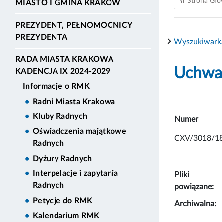
Strona Gł
MIASTO I GMINA KRAKÓW
PREZYDENT, PEŁNOMOCNICY
PREZYDENTA
Wyszukiwark
RADA MIASTA KRAKOWA
Uchwał
KADENCJA IX 2024-2029
Informacje o RMK
Radni Miasta Krakowa
Kluby Radnych
Numer
Oświadczenia majątkowe
CXV/3018/1
Radnych
Dyżury Radnych
Interpelacje i zapytania
Pliki
Radnych
powiązane:
Petycje do RMK
Archiwalna:
Kalendarium RMK