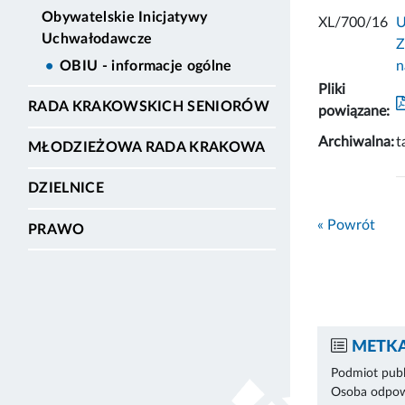
Obywatelskie Inicjatywy
XL/700/16
U
Uchwałodawcze
Z
n
OBIU - informacje ogólne
Pliki
RADA KRAKOWSKICH SENIORÓW
powiązane:
Archiwalna:
t
MŁODZIEŻOWA RADA KRAKOWA
DZIELNICE
« Powrót
PRAWO
METKA
Podmiot publ
Osoba odpowi