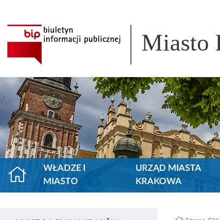
Miasto
WŁADZE I
URZĄD MIASTA
MIASTO
KRAKOWA