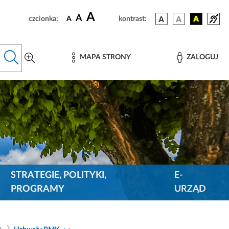
A
A
czcionka:
A
kontrast:
MAPA STRONY
ZALOGUJ
STRATEGIE, POLITYKI,
E-
PROGRAMY
URZĄD