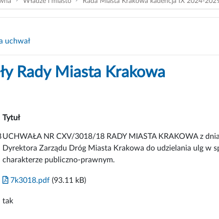
ówna
Władze i miasto
Rada Miasta Krakowa kadencja IX 2024-202
a uchwał
y Rady Miasta Krakowa
Tytuł
8
UCHWAŁA NR CXV/3018/18 RADY MIASTA KRAKOWA z dnia 7 l
Dyrektora Zarządu Dróg Miasta Krakowa do udzielania ulg w 
charakterze publiczno-prawnym.
7k3018.pdf
(93.11 kB)
tak