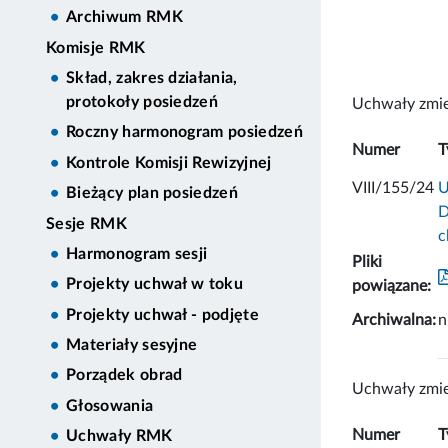
Archiwum RMK
Komisje RMK
Skład, zakres działania,
protokoły posiedzeń
Uchwały zmie
Roczny harmonogram posiedzeń
Numer
T
Kontrole Komisji Rewizyjnej
VIII/155/24
U
Bieżący plan posiedzeń
D
Sesje RMK
c
Harmonogram sesji
Pliki
Projekty uchwał w toku
powiązane:
Projekty uchwał - podjęte
Archiwalna:
n
Materiały sesyjne
Porządek obrad
Uchwały zmie
Głosowania
Numer
T
Uchwały RMK