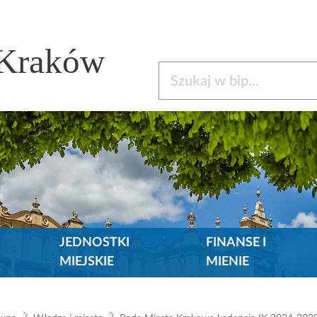
 Kraków
Szukaj w bip
JEDNOSTKI
FINANSE I
MIEJSKIE
MIENIE