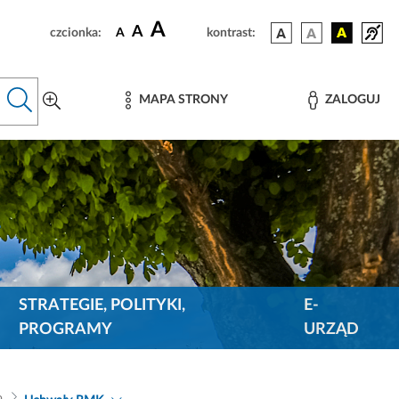
A
A
czcionka:
A
kontrast:
MAPA STRONY
ZALOGUJ
STRATEGIE, POLITYKI,
E-
PROGRAMY
URZĄD