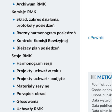
Archiwum RMK
Komisje RMK
Skład, zakres działania,
protokoły posiedzeń
Roczny harmonogram posiedzeń
« Powrót
Kontrole Komisji Rewizyjnej
Bieżący plan posiedzeń
Sesje RMK
Harmonogram sesji
Projekty uchwał w toku
METKA
Projekty uchwał - podjęte
Podmiot publ
Materiały sesyjne
Osoba odpowi
Porządek obrad
Osoba publik
Data wytworz
Głosowania
Data publikac
Uchwały RMK
Data aktualiza