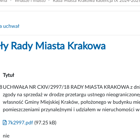
ówna
Władze i miasto
Rada Miasta Krakowa kadencja IX 2024-202
a uchwał
y Rady Miasta Krakowa
Tytuł
8
UCHWAŁA NR CXIV/2997/18 RADY MIASTA KRAKOWA z dnia 24
zgody na sprzedaż w drodze przetargu ustnego nieograniczone
własność Gminy Miejskiej Kraków, położonego w budynku mies
pomieszczeniami przynależnymi i udziałem w nieruchomości w
7k2997.pdf
(97.25 kB)
nie