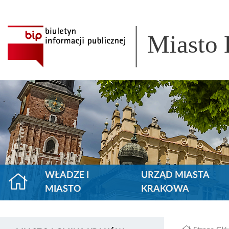
Miasto
WŁADZE I
URZĄD MIASTA
MIASTO
KRAKOWA