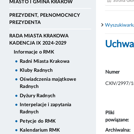
Strona Gł
MIASTO I GMINA KRAKÓW
PREZYDENT, PEŁNOMOCNICY
PREZYDENTA
Wyszukiwark
RADA MIASTA KRAKOWA
Uchwał
KADENCJA IX 2024-2029
Informacje o RMK
Radni Miasta Krakowa
Kluby Radnych
Numer
Oświadczenia majątkowe
CXIV/2997/1
Radnych
Dyżury Radnych
Interpelacje i zapytania
Radnych
Pliki
powiązane:
Petycje do RMK
Archiwalna:
Kalendarium RMK