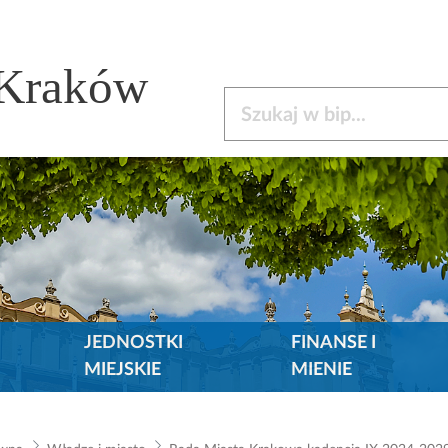
 Kraków
Szukaj w bip
JEDNOSTKI
FINANSE I
MIEJSKIE
MIENIE