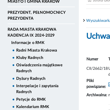
Strona Gł
MIASTO I GMINA KRAKÓW
PREZYDENT, PEŁNOMOCNICY
PREZYDENTA
Wyszukiwark
RADA MIASTA KRAKOWA
Uchwał
KADENCJA IX 2024-2029
Informacje o RMK
Radni Miasta Krakowa
Kluby Radnych
Numer
Oświadczenia majątkowe
CII/2662/18
Radnych
Dyżury Radnych
Pliki
Interpelacje i zapytania
powiązane:
Radnych
Archiwalna:
n
Petycje do RMK
Kalendarium RMK