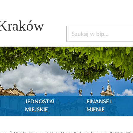
 Kraków
Szukaj w bip
JEDNOSTKI
FINANSE I
MIEJSKIE
MIENIE