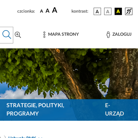
A
A
czcionka:
A
kontrast:
MAPA STRONY
ZALOGUJ
STRATEGIE, POLITYKI,
E-
PROGRAMY
URZĄD