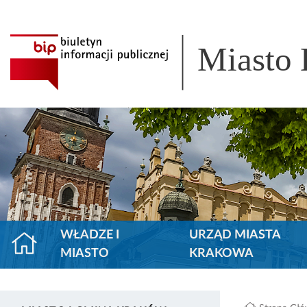
Miasto
WŁADZE I
URZĄD MIASTA
MIASTO
KRAKOWA