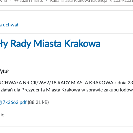
ówna
Władze i miasto
Rada Miasta Krakowa kadencja IX 2024-202
a uchwał
y Rady Miasta Krakowa
Tytuł
UCHWAŁA NR CII/2662/18 RADY MIASTA KRAKOWA z dnia 23 maj
działań dla Prezydenta Miasta Krakowa w sprawie zakupu lodów
7k2662.pdf
(88.21 kB)
ie