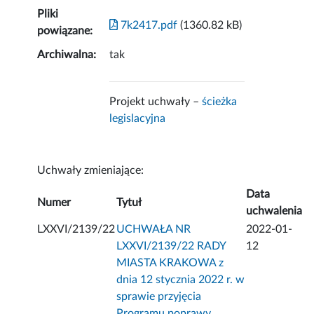
Pliki
7k2417.pdf
(1360.82 kB)
powiązane:
Archiwalna:
tak
Projekt uchwały –
ścieżka
legislacyjna
Uchwały zmieniające:
Data
Numer
Tytuł
uchwalenia
LXXVI/2139/22
UCHWAŁA NR
2022-01-
LXXVI/2139/22 RADY
12
MIASTA KRAKOWA z
dnia 12 stycznia 2022 r. w
sprawie przyjęcia
Programu poprawy