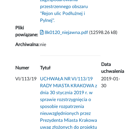
przestrzennego obszaru
''Rejon ulic Podłużnej i
Pylnej''.
Pliki
8k0120_niejawna.pdf
(12598.26 kB)
powiązane:
Archiwalna:
nie
Data
Numer
Tytuł
uchwalenia
VI/113/19
UCHWAŁA NR VI/113/19
2019-01-
RADY MIASTA KRAKOWA z
30
dnia 30 stycznia 2019 r. w
sprawie rozstrzygnięcia o
sposobie rozpatrzenia
nieuwzględnionych przez
Prezydenta Miasta Krakowa
uwag złożonych do projektu