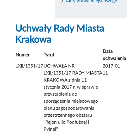
Akty prawa miejscowego
Uchwały Rady Miasta
Krakowa
Data
Numer
Tytuł
uchwalenia
LXII/1351/17
UCHWAŁA NR
2017-01-
LXII/1351/17 RADY MIASTA
11
KRAKOWA z dnia 11
stycznia 2017 r. w sprawie
przystąpienia do
sporządzenia miejscowego
planu zagospodarowania
przestrzennego obszaru
''Rejon ulic Podłużnej i
Pylnej''.