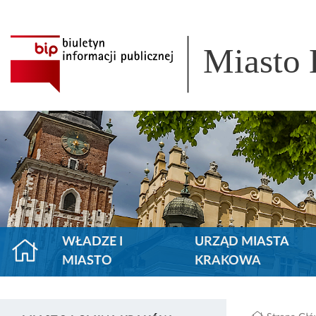
Miasto
WŁADZE I
URZĄD MIASTA
MIASTO
KRAKOWA