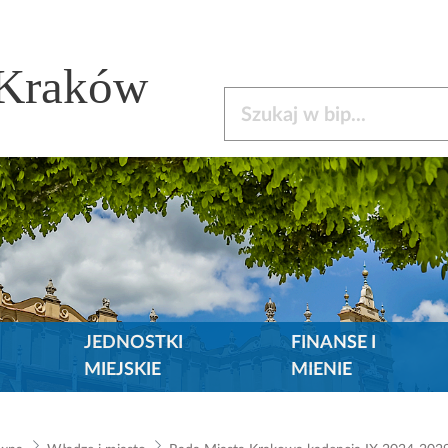
 Kraków
Szukaj w bip
JEDNOSTKI
FINANSE I
MIEJSKIE
MIENIE