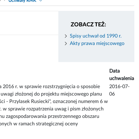
9
Uchwały RMK
ZOBACZ TEŻ:
Spisy uchwał od 1990 r.
Akty prawa miejscowego
Data
uchwalenia
6 r. w sprawie rozstrzygnięcia o sposobie
2016-07-
 uwagi złożonej do projektu miejscowego planu
06
i - Przylasek Rusiecki'', oznaczonej numerem 6 w
. w sprawie rozpatrzenia uwag i pism złożonych
nu zagospodarowania przestrzennego obszaru
ionych w ramach strategicznej oceny