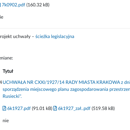
7k0902.pdf
(160.32 kB)
ie
rojekt uchwały –
ścieżka legislacyjna
niane:
Tytuł
4
UCHWAŁA NR CXXI/1927/14 RADY MIASTA KRAKOWA z dnia 5 l
sporządzenia miejscowego planu zagospodarowania przestrzenn
Rusiecki''.
6k1927.pdf
(91.01 kB)
6k1927_zał..pdf
(519.58 kB)
nie