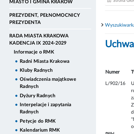
Strona Gł
MIASTO I GMINA KRAKÓW
PREZYDENT, PEŁNOMOCNICY
PREZYDENTA
Wyszukiwark
RADA MIASTA KRAKOWA
Uchwał
KADENCJA IX 2024-2029
Informacje o RMK
Radni Miasta Krakowa
Kluby Radnych
Numer
T
Oświadczenia majątkowe
L/902/16
U
Radnych
r
Dyżury Radnych
z
Interpelacje i zapytania
Z
Radnych
d
'
Petycje do RMK
o
Kalendarium RMK