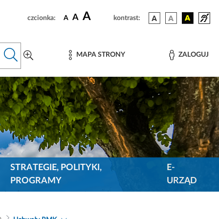
A
A
czcionka:
A
kontrast:
MAPA STRONY
ZALOGUJ
STRATEGIE, POLITYKI,
E-
PROGRAMY
URZĄD