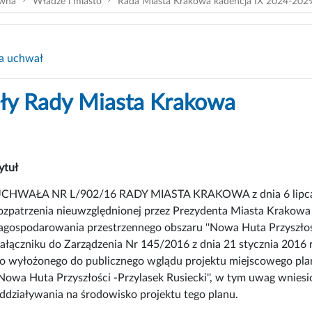
ówna
Władze i miasto
Rada Miasta Krakowa kadencja IX 2024-202
a uchwał
y Rady Miasta Krakowa
ytuł
CHWAŁA NR L/902/16 RADY MIASTA KRAKOWA z dnia 6 lipca 201
ozpatrzenia nieuwzględnionej przez Prezydenta Miasta Krakowa
agospodarowania przestrzennego obszaru ''Nowa Huta Przyszłośc
ałączniku do Zarządzenia Nr 145/2016 z dnia 21 stycznia 2016 r
o wyłożonego do publicznego wglądu projektu miejscowego pla
'Nowa Huta Przyszłości -Przylasek Rusiecki'', w tym uwag wnies
ddziaływania na środowisko projektu tego planu.