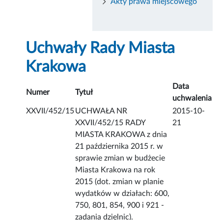
Akty prawa miejscowego
Uchwały Rady Miasta
Krakowa
Data
Numer
Tytuł
uchwalenia
XXVII/452/15
UCHWAŁA NR
2015-10-
XXVII/452/15 RADY
21
MIASTA KRAKOWA z dnia
21 października 2015 r. w
sprawie zmian w budżecie
Miasta Krakowa na rok
2015 (dot. zmian w planie
wydatków w działach: 600,
750, 801, 854, 900 i 921 -
zadania dzielnic).