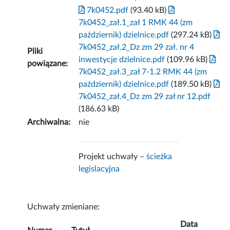
7k0452.pdf
(93.40 kB)
7k0452_zał.1_zał 1 RMK 44 (zm
październik) dzielnice.pdf
(297.24 kB)
7k0452_zał.2_Dz zm 29 zał. nr 4
Pliki
inwestycje dzielnice.pdf
(109.96 kB)
powiązane:
7k0452_zał.3_zał 7-1.2 RMK 44 (zm
październik) dzielnice.pdf
(189.50 kB)
7k0452_zał.4_Dz zm 29 zał nr 12.pdf
(186.63 kB)
Archiwalna:
nie
Projekt uchwały –
ścieżka
legislacyjna
Uchwały zmieniane:
Data