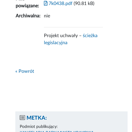
7k0438.pdf
(90.81 kB)
powiązane:
Archiwalna:
nie
Projekt uchwały –
ścieżka
legislacyjna
« Powrót
METKA:
Podmiot publikujący: