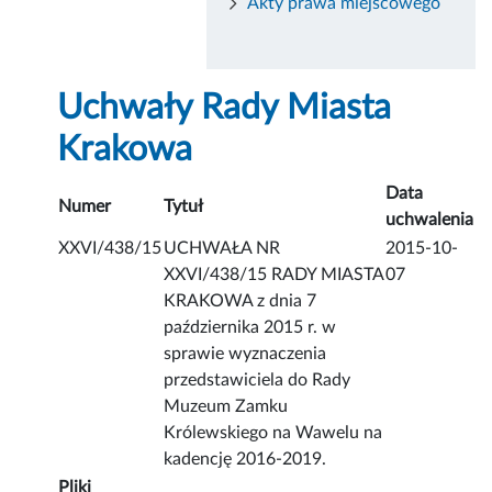
Akty prawa miejscowego
Uchwały Rady Miasta
Krakowa
Data
Numer
Tytuł
uchwalenia
XXVI/438/15
UCHWAŁA NR
2015-10-
XXVI/438/15 RADY MIASTA
07
KRAKOWA z dnia 7
października 2015 r. w
sprawie wyznaczenia
przedstawiciela do Rady
Muzeum Zamku
Królewskiego na Wawelu na
kadencję 2016-2019.
Pliki