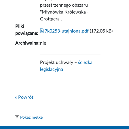
przestrzennego obszaru
''Młynówka Królewska -
Grottgera''.
Pliki
7k0253-utajniona.pdf
(172.05 kB)
powiązane:
Archiwalna:
nie
Projekt uchwały –
ścieżka
legislacyjna
« Powrót
Pokaż metkę