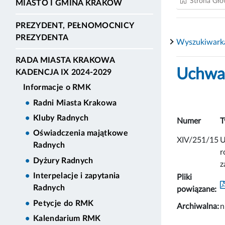
Strona Gł
MIASTO I GMINA KRAKÓW
PREZYDENT, PEŁNOMOCNICY
PREZYDENTA
Wyszukiwark
RADA MIASTA KRAKOWA
Uchwał
KADENCJA IX 2024-2029
Informacje o RMK
Radni Miasta Krakowa
Kluby Radnych
Numer
T
Oświadczenia majątkowe
XIV/251/15
U
Radnych
r
Dyżury Radnych
z
Interpelacje i zapytania
Pliki
Radnych
powiązane:
Petycje do RMK
Archiwalna:
n
Kalendarium RMK