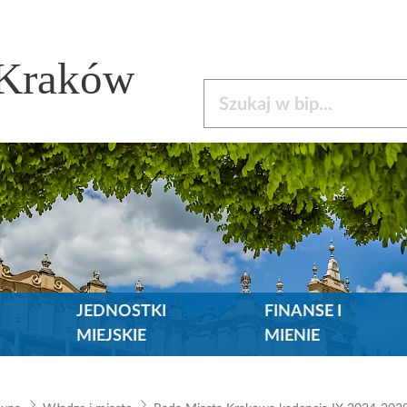
 Kraków
Szukaj w bip
JEDNOSTKI
FINANSE I
MIEJSKIE
MIENIE