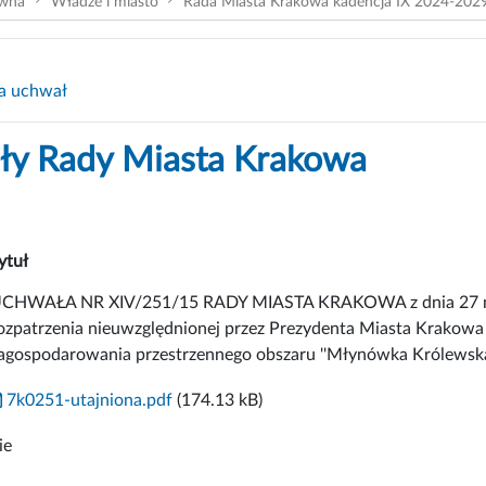
ówna
Władze i miasto
Rada Miasta Krakowa kadencja IX 2024-202
a uchwał
y Rady Miasta Krakowa
ytuł
CHWAŁA NR XIV/251/15 RADY MIASTA KRAKOWA z dnia 27 maja 
ozpatrzenia nieuwzględnionej przez Prezydenta Miasta Krakowa
agospodarowania przestrzennego obszaru ''Młynówka Królewska -
7k0251-utajniona.pdf
(174.13 kB)
ie