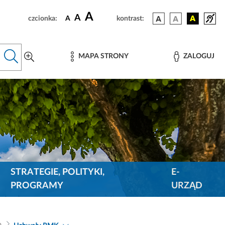
A
A
czcionka:
A
kontrast:
MAPA STRONY
ZALOGUJ
STRATEGIE, POLITYKI,
E-
PROGRAMY
URZĄD