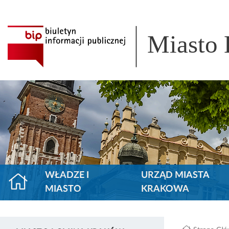
Miasto
WŁADZE I
URZĄD MIASTA
MIASTO
KRAKOWA