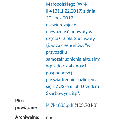
Małopolskiego (WN-
II.4131.1.22.2017) z dnia
20 lipca 2017
r.stwierdzające
nieważność uchwały w
części § 2 pkt 3 uchwały
tj. w zakresie słów: "w
przypadku
samozatrudnienia aktualny
wpis do działalności
gospodarczej,
poświadczenie rozliczenia
się z ZUS-em lub Urzędem
Skarbowym, itp.".
Pliki
7k1835.pdf
(103.70 kB)
powiązane:
Archiwalna:
nie