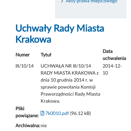
Akty prawa miejscowego
Uchwały Rady Miasta
Krakowa
Data
Numer
Tytuł
uchwalenia
III/10/14
UCHWAŁA NR III/10/14
2014-12-
RADY MIASTA KRAKOWA z
10
dnia 10 grudnia 2014 r. w
sprawie powołania Komisji
Praworządności Rady Miasta
Krakowa.
Pliki
7k0010.pdf
(96.12 kB)
powiązane:
Archiwalna:
nie