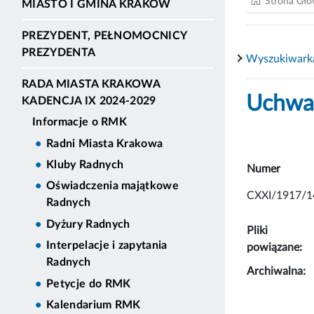
Strona Gł
MIASTO I GMINA KRAKÓW
PREZYDENT, PEŁNOMOCNICY
PREZYDENTA
Wyszukiwark
RADA MIASTA KRAKOWA
Uchwał
KADENCJA IX 2024-2029
Informacje o RMK
Radni Miasta Krakowa
Kluby Radnych
Numer
Oświadczenia majątkowe
CXXI/1917/1
Radnych
Dyżury Radnych
Pliki
Interpelacje i zapytania
powiązane:
Radnych
Archiwalna:
Petycje do RMK
Kalendarium RMK