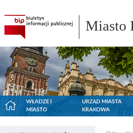
Miasto
WŁADZE I
URZĄD MIASTA
MIASTO
KRAKOWA