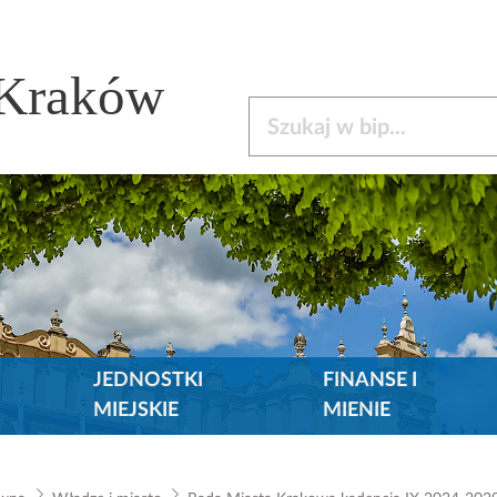
 Kraków
Szukaj w bip
JEDNOSTKI
FINANSE I
MIEJSKIE
MIENIE