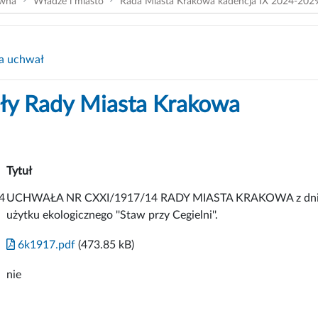
ówna
Władze i miasto
Rada Miasta Krakowa kadencja IX 2024-202
a uchwał
y Rady Miasta Krakowa
Tytuł
4
UCHWAŁA NR CXXI/1917/14 RADY MIASTA KRAKOWA z dnia 5 
użytku ekologicznego ''Staw przy Cegielni''.
6k1917.pdf
(473.85 kB)
nie