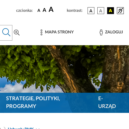
A
A
czcionka:
A
kontrast:
MAPA STRONY
ZALOGUJ
STRATEGIE, POLITYKI,
E-
PROGRAMY
URZĄD