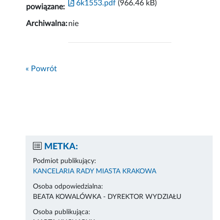
6k1553.pdf
(966.46 kB)
powiązane:
Archiwalna:
nie
« Powrót
METKA:
Podmiot publikujący:
KANCELARIA RADY MIASTA KRAKOWA
Osoba odpowiedzialna:
BEATA KOWALÓWKA - DYREKTOR WYDZIAŁU
Osoba publikująca: