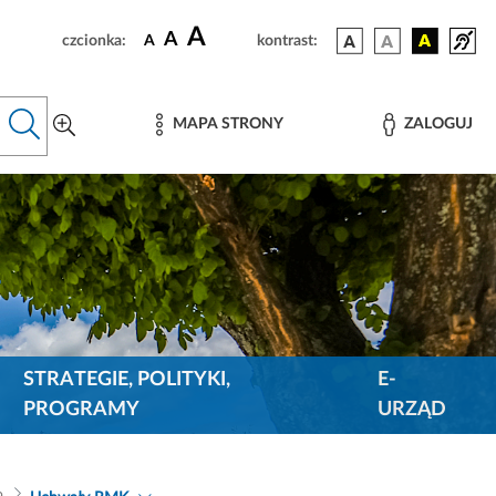
A
A
czcionka:
A
kontrast:
MAPA STRONY
ZALOGUJ
STRATEGIE, POLITYKI,
E-
PROGRAMY
URZĄD