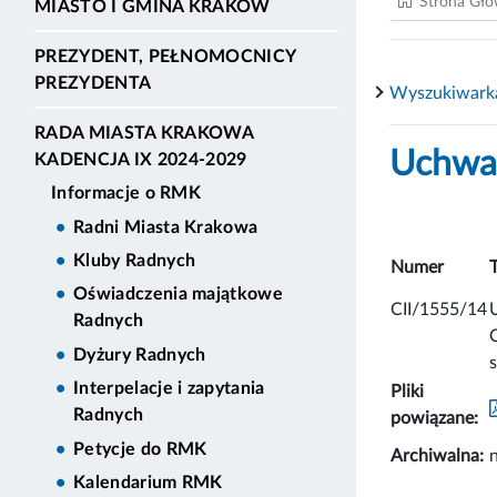
Strona Gł
MIASTO I GMINA KRAKÓW
PREZYDENT, PEŁNOMOCNICY
PREZYDENTA
Wyszukiwark
RADA MIASTA KRAKOWA
Uchwał
KADENCJA IX 2024-2029
Informacje o RMK
Radni Miasta Krakowa
Kluby Radnych
Numer
Oświadczenia majątkowe
CII/1555/14
Radnych
Dyżury Radnych
Interpelacje i zapytania
Pliki
Radnych
powiązane:
Petycje do RMK
Archiwalna:
n
Kalendarium RMK