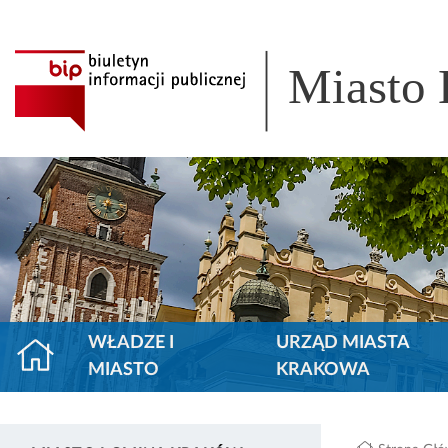
Miasto
WŁADZE I
URZĄD MIASTA
MIASTO
KRAKOWA