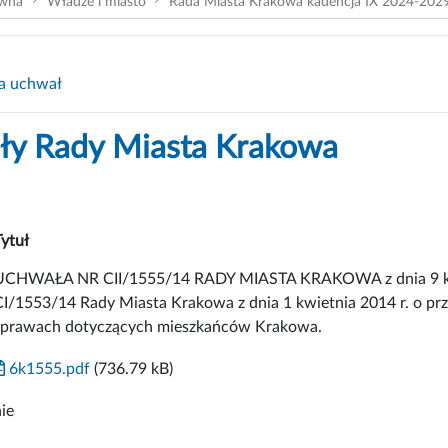
ówna
Władze i miasto
Rada Miasta Krakowa kadencja IX 2024-202
a uchwał
y Rady Miasta Krakowa
Tytuł
UCHWAŁA NR CII/1555/14 RADY MIASTA KRAKOWA z dnia 9 kwie
CI/1553/14 Rady Miasta Krakowa z dnia 1 kwietnia 2014 r. o pr
sprawach dotyczących mieszkańców Krakowa.
6k1555.pdf
(736.79 kB)
ie