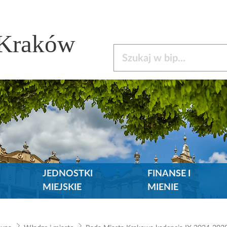
 Kraków
Szukaj w bip
JEDNOSTKI
FINANSE I
MIEJSKIE
MIENIE