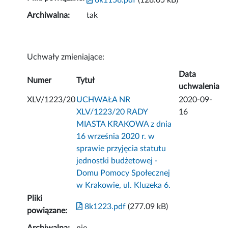
6k1158.pdf
(128.05 kB)
Archiwalna:
tak
Uchwały zmieniające:
Data
Numer
Tytuł
uchwalenia
XLV/1223/20
UCHWAŁA NR
2020-09-
XLV/1223/20 RADY
16
MIASTA KRAKOWA z dnia
16 września 2020 r. w
sprawie przyjęcia statutu
jednostki budżetowej -
Domu Pomocy Społecznej
w Krakowie, ul. Kluzeka 6.
Pliki
8k1223.pdf
(277.09 kB)
powiązane: