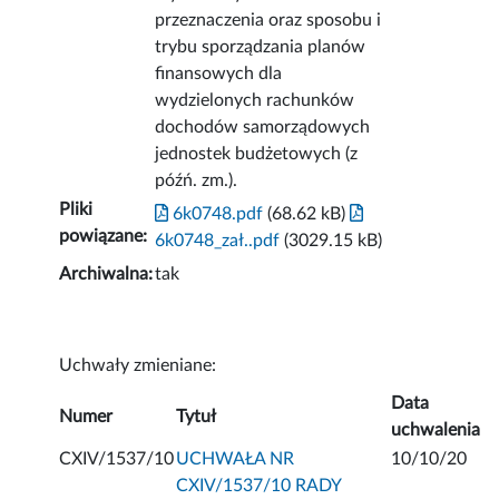
przeznaczenia oraz sposobu i
trybu sporządzania planów
finansowych dla
wydzielonych rachunków
dochodów samorządowych
jednostek budżetowych (z
późń. zm.).
Pliki
6k0748.pdf
(68.62 kB)
powiązane:
6k0748_zał..pdf
(3029.15 kB)
Archiwalna:
tak
Uchwały zmieniane:
Data
Numer
Tytuł
uchwalenia
CXIV/1537/10
UCHWAŁA NR
10/10/20
CXIV/1537/10 RADY