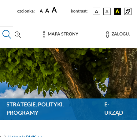
A
A
czcionka:
A
kontrast:
MAPA STRONY
ZALOGUJ
STRATEGIE, POLITYKI,
E-
PROGRAMY
URZĄD