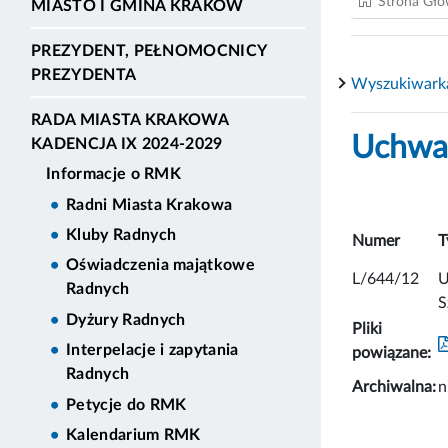
Strona Gł
MIASTO I GMINA KRAKÓW
PREZYDENT, PEŁNOMOCNICY
PREZYDENTA
Wyszukiwark
RADA MIASTA KRAKOWA
Uchwał
KADENCJA IX 2024-2029
Informacje o RMK
Radni Miasta Krakowa
Kluby Radnych
Numer
T
Oświadczenia majątkowe
L/644/12
U
Radnych
S
Dyżury Radnych
Pliki
Interpelacje i zapytania
powiązane:
Radnych
Archiwalna:
n
Petycje do RMK
Kalendarium RMK