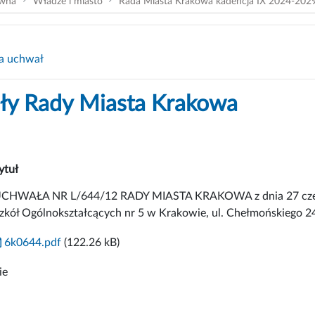
ówna
Władze i miasto
Rada Miasta Krakowa kadencja IX 2024-202
a uchwał
y Rady Miasta Krakowa
ytuł
CHWAŁA NR L/644/12 RADY MIASTA KRAKOWA z dnia 27 czerw
zkół Ogólnokształcących nr 5 w Krakowie, ul. Chełmońskiego 2
6k0644.pdf
(122.26 kB)
ie