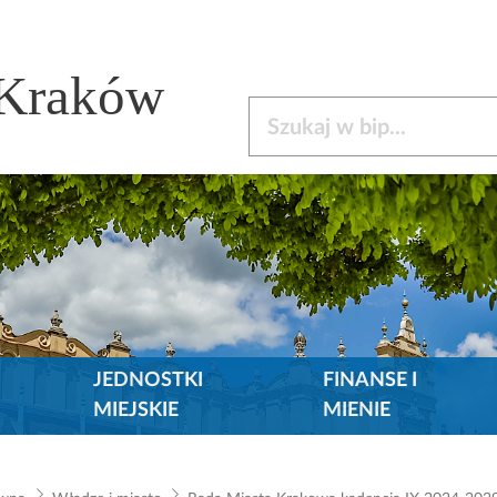
 Kraków
Szukaj w bip
JEDNOSTKI
FINANSE I
MIEJSKIE
MIENIE