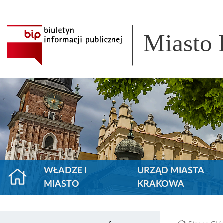
Miasto
WŁADZE I
URZĄD MIASTA
MIASTO
KRAKOWA