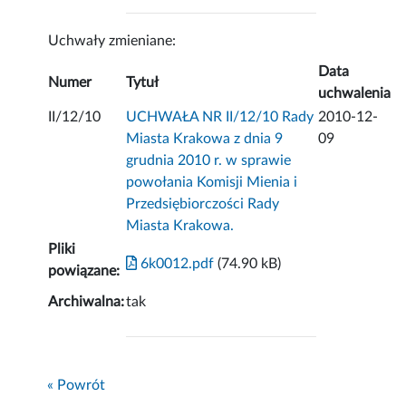
Uchwały zmieniane:
Data
Numer
Tytuł
uchwalenia
II/12/10
UCHWAŁA NR II/12/10 Rady
2010-12-
Miasta Krakowa z dnia 9
09
grudnia 2010 r. w sprawie
powołania Komisji Mienia i
Przedsiębiorczości Rady
Miasta Krakowa.
Pliki
6k0012.pdf
(74.90 kB)
powiązane:
Archiwalna:
tak
« Powrót