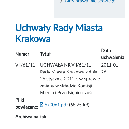
Akty prawa miejscowego
Uchwały Rady Miasta
Krakowa
Data
Numer
Tytuł
uchwalenia
VII/61/11
UCHWAŁA NR VII/61/11
2011-01-
Rady Miasta Krakowa z dnia
26
26 stycznia 2011 r. w sprawie
zmiany w składzie Komisji
Mienia i Przedsiębiorczości.
Pliki
6k0061.pdf
(68.75 kB)
powiązane:
Archiwalna:
tak