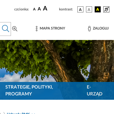
A
A
czcionka:
A
kontrast:
MAPA STRONY
ZALOGUJ
STRATEGIE, POLITYKI,
E-
PROGRAMY
URZĄD