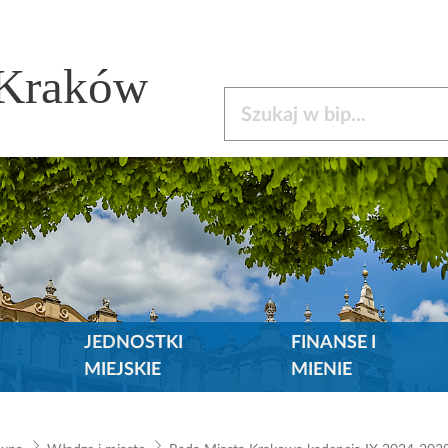
 Kraków
Szukaj w bip
JEDNOSTKI
FINANSE I
MIEJSKIE
MIENIE