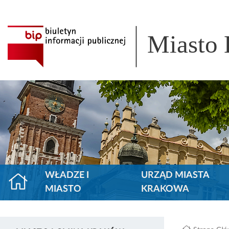
Miasto
WŁADZE I
URZĄD MIASTA
MIASTO
KRAKOWA