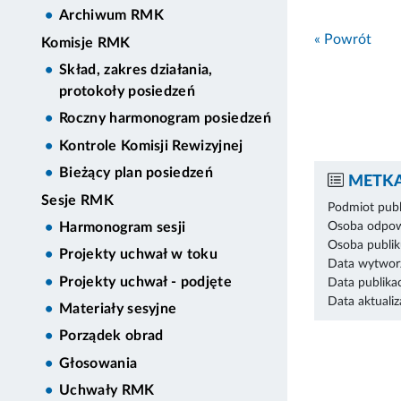
Archiwum RMK
« Powrót
Komisje RMK
Skład, zakres działania,
protokoły posiedzeń
Roczny harmonogram posiedzeń
Kontrole Komisji Rewizyjnej
Bieżący plan posiedzeń
METKA
Sesje RMK
Podmiot publ
Osoba odpowi
Harmonogram sesji
Osoba publik
Projekty uchwał w toku
Data wytworz
Projekty uchwał - podjęte
Data publikac
Data aktualiza
Materiały sesyjne
Porządek obrad
Głosowania
Uchwały RMK