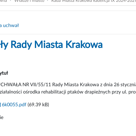
ówna
Władze i miasto
Rada Miasta Krakowa kadencja IX 2024-202
a uchwał
y Rady Miasta Krakowa
ytuł
CHWAŁA NR VII/55/11 Rady Miasta Krakowa z dnia 26 stycznia 2
ziałalności ośrodka rehabilitacji ptaków drapieżnych przy ul. 
6k0055.pdf
(69.39 kB)
ie