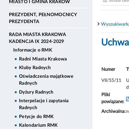
Strona Gł
MIASTO I GMINA KRAKÓW
PREZYDENT, PEŁNOMOCNICY
PREZYDENTA
Wyszukiwark
RADA MIASTA KRAKOWA
Uchwał
KADENCJA IX 2024-2029
Informacje o RMK
Radni Miasta Krakowa
Kluby Radnych
Numer
T
Oświadczenia majątkowe
VII/55/11
U
Radnych
d
Dyżury Radnych
Pliki
Interpelacje i zapytania
powiązane:
Radnych
Archiwalna:
n
Petycje do RMK
Kalendarium RMK