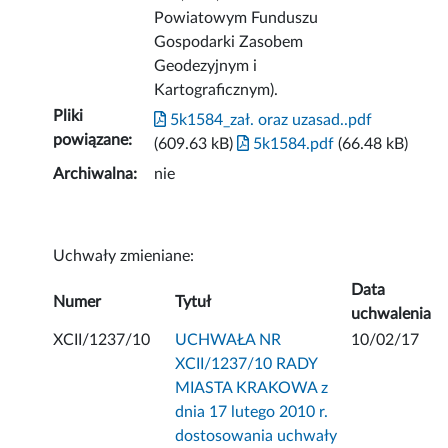
Powiatowym Funduszu
Gospodarki Zasobem
Geodezyjnym i
Kartograficznym).
Pliki
5k1584_zał. oraz uzasad..pdf
powiązane:
(609.63 kB)
5k1584.pdf
(66.48 kB)
Archiwalna:
nie
Uchwały zmieniane:
Data
Numer
Tytuł
uchwalenia
XCII/1237/10
UCHWAŁA NR
10/02/17
XCII/1237/10 RADY
MIASTA KRAKOWA z
dnia 17 lutego 2010 r.
dostosowania uchwały