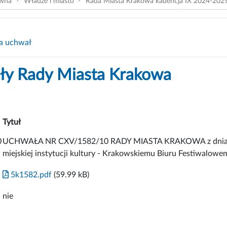
ówna
Władze i miasto
Rada Miasta Krakowa kadencja IX 2024-202
a uchwał
y Rady Miasta Krakowa
Tytuł
0
UCHWAŁA NR CXV/1582/10 RADY MIASTA KRAKOWA z dnia 3 lis
miejskiej instytucji kultury - Krakowskiemu Biuru Festiwalowe
5k1582.pdf
(59.99 kB)
nie