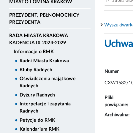
Strona Gł
MIASTO I GMINA KRAKÓW
PREZYDENT, PEŁNOMOCNICY
PREZYDENTA
Wyszukiwark
RADA MIASTA KRAKOWA
Uchwał
KADENCJA IX 2024-2029
Informacje o RMK
Radni Miasta Krakowa
Kluby Radnych
Numer
Oświadczenia majątkowe
CXV/1582/1
Radnych
Dyżury Radnych
Pliki
Interpelacje i zapytania
powiązane:
Radnych
Archiwalna:
Petycje do RMK
Kalendarium RMK