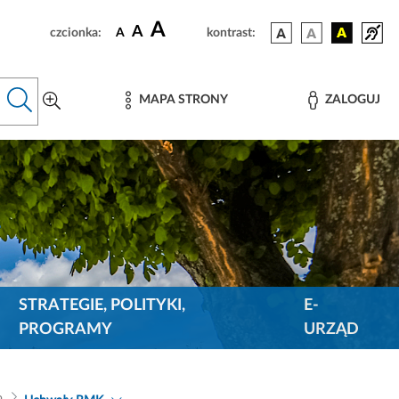
A
A
czcionka:
A
kontrast:
MAPA STRONY
ZALOGUJ
STRATEGIE, POLITYKI,
E-
PROGRAMY
URZĄD