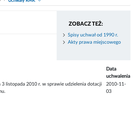
9
Uchwały RMK
ZOBACZ TEŻ:
Spisy uchwał od 1990 r.
Akty prawa miejscowego
Data
uchwalenia
topada 2010 r. w sprawie udzielenia dotacji
2010-11-
mu.
03