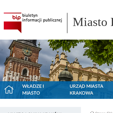
Miasto
WŁADZE I
URZĄD MIASTA
MIASTO
KRAKOWA