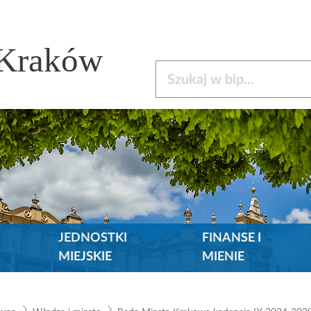
 Kraków
Szukaj w bip
JEDNOSTKI
FINANSE I
MIEJSKIE
MIENIE