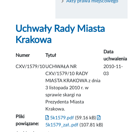
Akty prawa miejscowego
Uchwały Rady Miasta
Krakowa
Data
Numer
Tytuł
uchwalenia
CXV/1579/10
UCHWAŁA NR
2010-11-
CXV/1579/10 RADY
03
MIASTA KRAKOWA z dnia
3 listopada 2010 r. w
sprawie skargi na
Prezydenta Miasta
Krakowa.
Pliki
5k1579.pdf
(59.16 kB)
powiązane:
5k1579_zał..pdf
(107.81 kB)