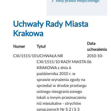
Akty prawa miejscowego
Uchwały Rady Miasta
Krakowa
Data
Numer
Tytuł
uchwalenia
CXI/1515/10
UCHWAŁA NR
2010-10-
CXI/1515/10 RADY MIASTA
06
KRAKOWA z dnia 6
października 2010 r. w
sprawie wyrażenia zgody na
sprzedaż w drodze przetargu
ustnego nieograniczonego
lokali o innym przeznaczeniu
niż mieszkalne - strychów
oznaczonych Nr S 2 i S 3