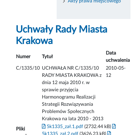
Akty prawa miejscowego
Uchwały Rady Miasta
Krakowa
Data
Numer
Tytuł
uchwalenia
C/1335/10
UCHWAŁA NR C/1335/10
2010-05-
RADY MIASTA KRAKOWA z
12
dnia 12 maja 2010 r. w
sprawie przyjęcia
Harmonogramu Realizacji
Strategii Rozwiązywania
Problemów Społecznych
Krakowa na lata 2010 - 2013
5k1335_zał.1.pdf
(2732.44 kB)
Pliki
5k1335_zał.2.pdf
(3626.23 kB)