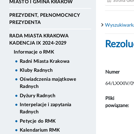
Strona Gł
MIASTO I GMINA KRAKÓW
PREZYDENT, PEŁNOMOCNICY
PREZYDENTA
Wyszukiwarka
RADA MIASTA KRAKOWA
Rezolu
KADENCJA IX 2024-2029
Informacje o RMK
Radni Miasta Krakowa
Kluby Radnych
Numer
Oświadczenia majątkowe
64/LXXXIV/0
Radnych
Dyżury Radnych
Pliki
Interpelacje i zapytania
powiązane:
Radnych
Petycje do RMK
Kalendarium RMK