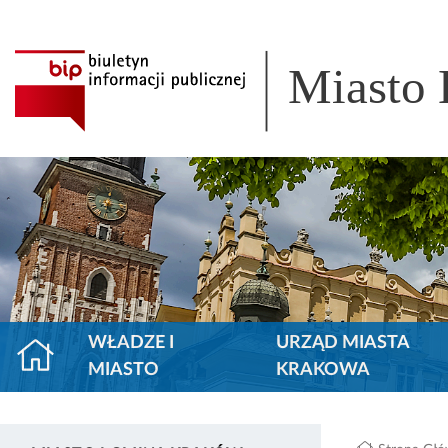
Miasto
WŁADZE I
URZĄD MIASTA
MIASTO
KRAKOWA