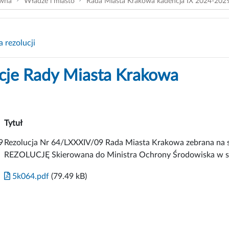
ówna
Władze i miasto
Rada Miasta Krakowa kadencja IX 2024-202
 rezolucji
cje Rady Miasta Krakowa
Tytuł
9
Rezolucja Nr 64/LXXXIV/09 Rada Miasta Krakowa zebrana na ses
REZOLUCJĘ Skierowana do Ministra Ochrony Środowiska w sp
5k064.pdf
(79.49 kB)