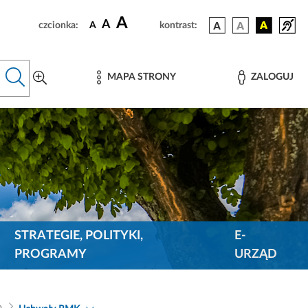
A
A
czcionka:
A
kontrast:
MAPA STRONY
ZALOGUJ
STRATEGIE, POLITYKI,
E-
PROGRAMY
URZĄD