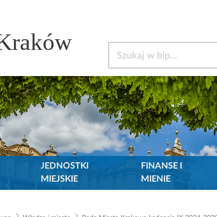
 Kraków
Szukaj w bip
JEDNOSTKI
FINANSE I
MIEJSKIE
MIENIE