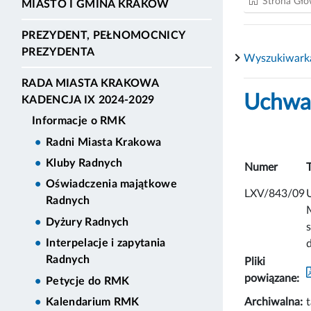
Strona Gł
MIASTO I GMINA KRAKÓW
PREZYDENT, PEŁNOMOCNICY
PREZYDENTA
Wyszukiwark
RADA MIASTA KRAKOWA
Uchwał
KADENCJA IX 2024-2029
Informacje o RMK
Radni Miasta Krakowa
Kluby Radnych
Numer
Oświadczenia majątkowe
LXV/843/09
Radnych
Dyżury Radnych
Interpelacje i zapytania
Radnych
Pliki
powiązane:
Petycje do RMK
Archiwalna:
Kalendarium RMK