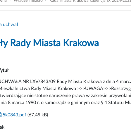
ówna
Władze i miasto
Rada Miasta Krakowa kadencja IX 2024-202
a uchwał
y Rady Miasta Krakowa
Tytuł
UCHWAŁA NR LXV/843/09 Rady Miasta Krakowa z dnia 4 marca 2
Mieszkalnictwa Rady Miasta Krakowa >>>UWAGA>>>Rozstrzygn
stwierdzające nieistotne naruszenie prawa w zakresie przywoła
dnia 8 marca 1990 r. o samorządzie gminnym oraz § 4 Statutu M
5k0843.pdf
(67.49 kB)
tak