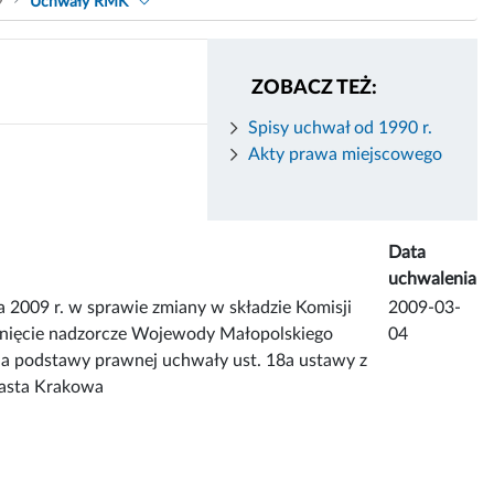
9
Uchwały RMK
ZOBACZ TEŻ:
Spisy uchwał od 1990 r.
Akty prawa miejscowego
Data
uchwalenia
009 r. w sprawie zmiany w składzie Komisji
2009-03-
ięcie nadzorcze Wojewody Małopolskiego
04
nia podstawy prawnej uchwały ust. 18a ustawy z
iasta Krakowa