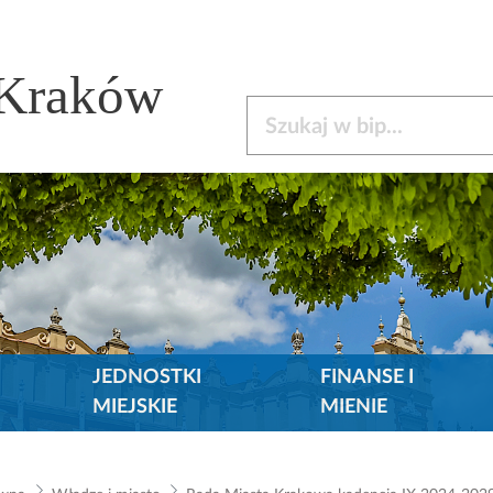
 Kraków
Szukaj w bip
JEDNOSTKI
FINANSE I
MIEJSKIE
MIENIE