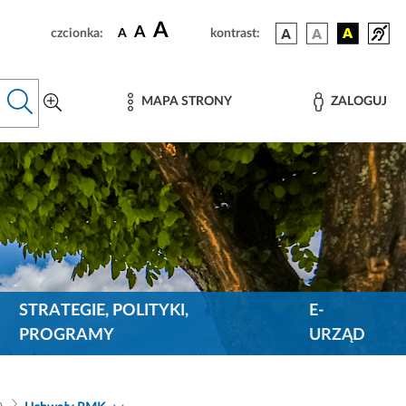
A
A
czcionka:
A
kontrast:
MAPA STRONY
ZALOGUJ
STRATEGIE, POLITYKI,
E-
PROGRAMY
URZĄD