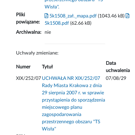
Wisła''.
Pliki
5k1508_zał._mapa.pdf
(1043.46 kB)
powiązane:
5k1508.pdf
(62.66 kB)
Archiwalna:
nie
Uchwały zmieniane:
Data
Numer
Tytuł
uchwalenia
XIX/252/07
UCHWAŁA NR XIX/252/07
07/08/29
Rady Miasta Krakowa z dnia
29 sierpnia 2007 r. w sprawie
przystąpienia do sporządzenia
miejscowego planu
zagospodarowania
przestrzennego obszaru ''TS
Wisła''