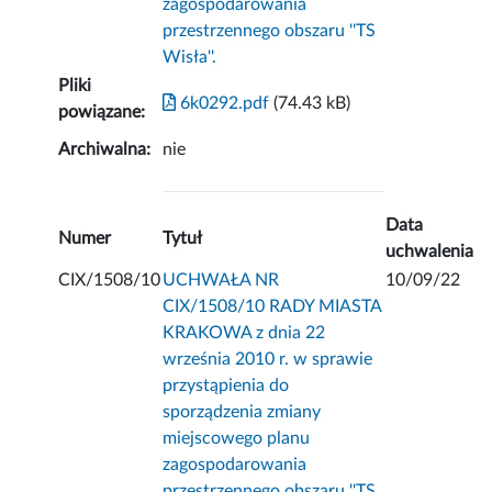
zagospodarowania
przestrzennego obszaru ''TS
Wisła''.
Pliki
6k0292.pdf
(74.43 kB)
powiązane:
Archiwalna:
nie
Data
Numer
Tytuł
uchwalenia
CIX/1508/10
UCHWAŁA NR
10/09/22
CIX/1508/10 RADY MIASTA
KRAKOWA z dnia 22
września 2010 r. w sprawie
przystąpienia do
sporządzenia zmiany
miejscowego planu
zagospodarowania
przestrzennego obszaru ''TS