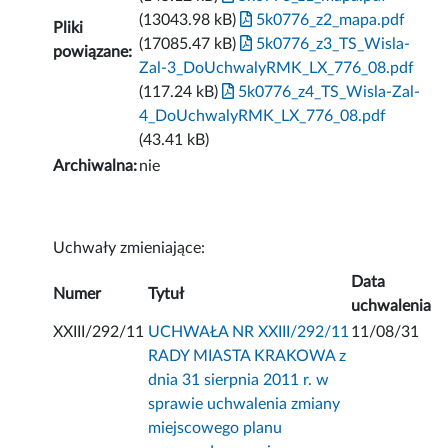
(13043.98 kB)
5k0776_z2_mapa.pdf
Pliki
(17085.47 kB)
5k0776_z3_TS_Wisla-
powiązane:
Zal-3_DoUchwalyRMK_LX_776_08.pdf
(117.24 kB)
5k0776_z4_TS_Wisla-Zal-
4_DoUchwalyRMK_LX_776_08.pdf
(43.41 kB)
Archiwalna:
nie
Uchwały zmieniające:
Data
Numer
Tytuł
uchwalenia
XXIII/292/11
UCHWAŁA NR XXIII/292/11
11/08/31
RADY MIASTA KRAKOWA z
dnia 31 sierpnia 2011 r. w
sprawie uchwalenia zmiany
miejscowego planu