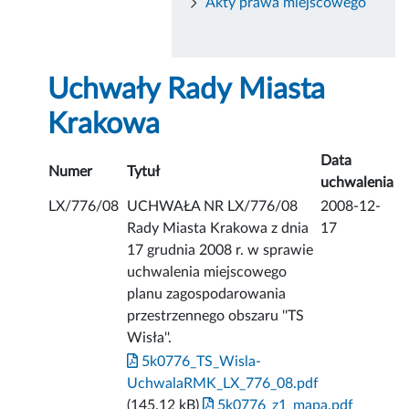
Akty prawa miejscowego
Uchwały Rady Miasta
Krakowa
Data
Numer
Tytuł
uchwalenia
LX/776/08
UCHWAŁA NR LX/776/08
2008-12-
Rady Miasta Krakowa z dnia
17
17 grudnia 2008 r. w sprawie
uchwalenia miejscowego
planu zagospodarowania
przestrzennego obszaru ''TS
Wisła''.
5k0776_TS_Wisla-
UchwalaRMK_LX_776_08.pdf
(145.12 kB)
5k0776_z1_mapa.pdf